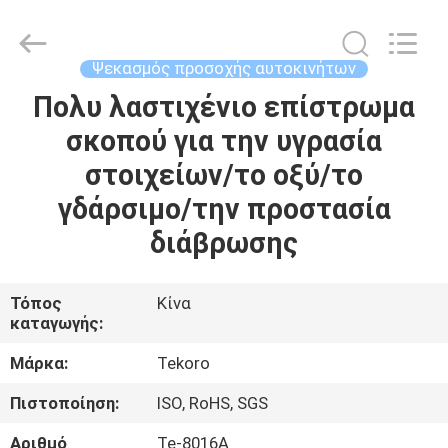
CAR
CARE
INDUSTRY
CO.,
LTD..
Ψεκασμός προσοχής αυτοκινήτων
All
Rights
Πολυ λαστιχένιο επίστρωμα
ΣΠΊΤΙ
Reserved.
σκοπού για την υγρασία
ΠΡΟΪΌΝΤΑ
στοιχείων/το οξύ/το
γδάρσιμο/την προστασία
ΣΧΕΤΙΚΆ
διάβρωσης
ΜΕ
ΕΜΆΣ
Τόπος
Κίνα
καταγωγής:
ΕΠΙΣΚΕΨΉ
Μάρκα:
Tekoro
ΕΡΓΟΣΤΑΣΊΟΥ
Πιστοποίηση:
ISO, RoHS, SGS
Αριθμό
Te-8016A