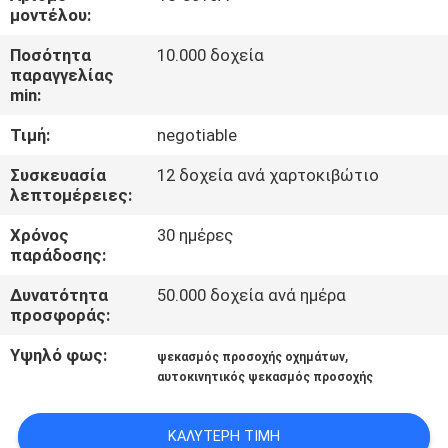
ΈΛΕΓΧΟΣ
μοντέλου:
ΠΟΙΌΤΗΤΑΣ
Ποσότητα
10.000 δοχεία
παραγγελίας
min:
ΕΠΙΚΟΙΝΩΝΉΣΤΕ
Τιμή:
negotiable
ΜΑΖΊ
ΜΑΣ
Συσκευασία
12 δοχεία ανά χαρτοκιβώτιο
λεπτομέρειες:
Χρόνος
30 ημέρες
ΕΙΔΉΣΕΙΣ
παράδοσης:
Δυνατότητα
50.000 δοχεία ανά ημέρα
ΖΗΤΉΣΤΕ
προσφοράς:
ΠΡΟΣΦΟΡΆ
Υψηλό φως:
,
ψεκασμός προσοχής οχημάτων
αυτοκινητικός ψεκασμός προσοχής
SITEMAP
ΚΑΛΎΤΕΡΗ ΤΙΜΉ