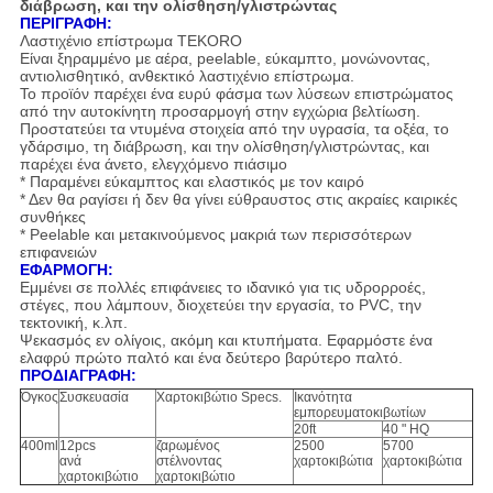
διάβρωση, και την ολίσθηση/γλιστρώντας
ΠΕΡΙΓΡΑΦΗ:
Λαστιχένιο επίστρωμα TEKORO
Είναι ξηραμμένο με αέρα, peelable, εύκαμπτο, μονώνοντας,
αντιολισθητικό, ανθεκτικό λαστιχένιο επίστρωμα.
Το προϊόν παρέχει ένα ευρύ φάσμα των λύσεων επιστρώματος
από την αυτοκίνητη προσαρμογή στην εγχώρια βελτίωση.
Προστατεύει τα ντυμένα στοιχεία από την υγρασία, τα οξέα, το
γδάρσιμο, τη διάβρωση, και την ολίσθηση/γλιστρώντας, και
παρέχει ένα άνετο, ελεγχόμενο πιάσιμο
* Παραμένει εύκαμπτος και ελαστικός με τον καιρό
* Δεν θα ραγίσει ή δεν θα γίνει εύθραυστος στις ακραίες καιρικές
συνθήκες
* Peelable και μετακινούμενος μακριά των περισσότερων
επιφανειών
ΕΦΑΡΜΟΓΗ:
Εμμένει σε πολλές επιφάνειες το ιδανικό για τις υδρορροές,
στέγες, που λάμπουν, διοχετεύει την εργασία, το PVC, την
τεκτονική, κ.λπ.
Ψεκασμός εν ολίγοις, ακόμη και κτυπήματα. Εφαρμόστε ένα
ελαφρύ πρώτο παλτό και ένα δεύτερο βαρύτερο παλτό.
ΠΡΟΔΙΑΓΡΑΦΗ:
Όγκος
Συσκευασία
Χαρτοκιβώτιο Specs.
Ικανότητα
εμπορευματοκιβωτίων
20ft
40 " HQ
400ml
12pcs
ζαρωμένος
2500
5700
ανά
στέλνοντας
χαρτοκιβώτια
χαρτοκιβώτια
χαρτοκιβώτιο
χαρτοκιβώτιο