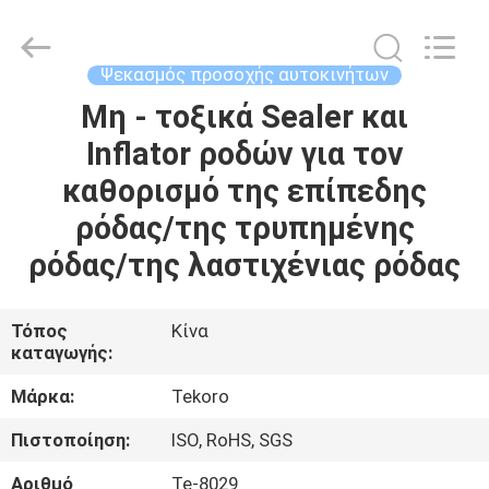
CAR
CARE
INDUSTRY
CO.,
LTD..
Ψεκασμός προσοχής αυτοκινήτων
All
Rights
Μη - τοξικά Sealer και
ΣΠΊΤΙ
Reserved.
Inflator ροδών για τον
ΠΡΟΪΌΝΤΑ
καθορισμό της επίπεδης
ρόδας/της τρυπημένης
ΣΧΕΤΙΚΆ
ρόδας/της λαστιχένιας ρόδας
ΜΕ
ΕΜΆΣ
Τόπος
Κίνα
καταγωγής:
ΕΠΙΣΚΕΨΉ
Μάρκα:
Tekoro
ΕΡΓΟΣΤΑΣΊΟΥ
Πιστοποίηση:
ISO, RoHS, SGS
Αριθμό
Te-8029