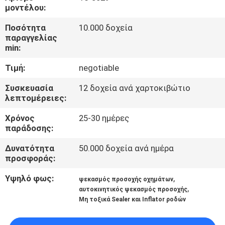
ΈΛΕΓΧΟΣ
μοντέλου:
ΠΟΙΌΤΗΤΑΣ
Ποσότητα
10.000 δοχεία
παραγγελίας
min:
ΕΠΙΚΟΙΝΩΝΉΣΤΕ
Τιμή:
negotiable
ΜΑΖΊ
ΜΑΣ
Συσκευασία
12 δοχεία ανά χαρτοκιβώτιο
λεπτομέρειες:
Χρόνος
25-30 ημέρες
ΕΙΔΉΣΕΙΣ
παράδοσης:
Δυνατότητα
50.000 δοχεία ανά ημέρα
ΖΗΤΉΣΤΕ
προσφοράς:
ΠΡΟΣΦΟΡΆ
Υψηλό φως:
,
ψεκασμός προσοχής οχημάτων
,
αυτοκινητικός ψεκασμός προσοχής
Μη τοξικά Sealer και Inflator ροδών
SITEMAP