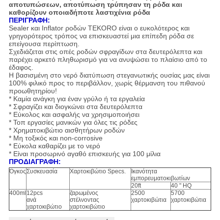
αποτυπώσεων, αποτύπωση τρύπησαν τη ρόδα και
καθορίζουν οποιαδήποτε λαστιχένια ρόδα
ΠΕΡΙΓΡΑΦΗ:
Sealer και Inflator ροδών TEKORO είναι ο ευκολότερος και
γρηγορότερος τρόπος να επισκευαστεί μια επίπεδη ρόδα σε
επείγουσα περίπτωση.
Σχεδιάζεται στις οπές ροδών σφραγίδων στα δευτερόλεπτα και
παρέχει αρκετό πληθωρισμό για να ανυψώσει το πλαίσιο από το
έδαφος.
Η βασισμένη στο νερό διατύπωση στεγανωτικής ουσίας μας είναι
100% φιλικό προς το περιβάλλον, χωρίς θέρμανση του πιθανού
προωθητηρίου!
* Καμία ανάγκη για έναν γρύλο ή τα εργαλεία
* Σφραγίζει και διογκώνει στα δευτερόλεπτα
* Εύκολος και ασφαλής να χρησιμοποιήσει
* Τοπ εργασίες μανικών για όλες τις ρόδες
* Χρηματοκιβώτιο αισθητήρων ροδών
* Μη τοξικός και non-corrosive
* Εύκολα καθαρίζει με το νερό
* Είναι προσωρινό αγαθό επισκευής για 100 μίλια
ΠΡΟΔΙΑΓΡΑΦΗ:
Όγκος
Συσκευασία
Χαρτοκιβώτιο Specs.
Ικανότητα
εμπορευματοκιβωτίων
20ft
40 " HQ
400ml
12pcs
ζαρωμένος
2500
5700
ανά
στέλνοντας
χαρτοκιβώτια
χαρτοκιβώτια
χαρτοκιβώτιο
χαρτοκιβώτιο