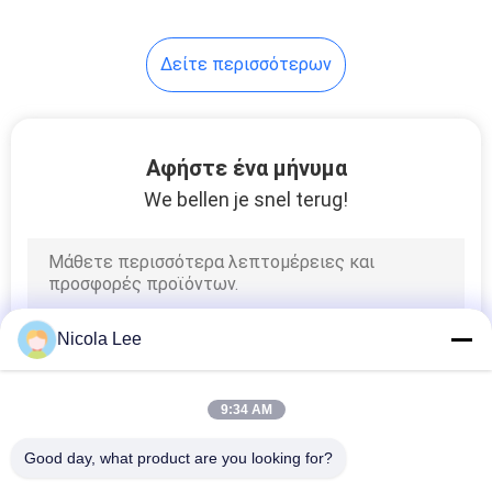
5
Δείτε περισσότερων
Ψεκασμός
ανασταλτικών
παραγόντων
Αφήστε ένα μήνυμα
We bellen je snel terug!
διάβρωσης
4
Πρόσθετες ουσίες
Nicola Lee
πετρελαίου
μηχανών
9:34 AM
Good day, what product are you looking for?