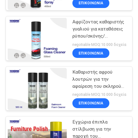
απωθητική ουσία και το
ΈΛΕΓΧΟΣ
ΕΠΙΚΟΙΝΩΝΊΑ
λεκέ ανθεκτικούς
ΠΟΙΌΤΗΤΑΣ
Αφρίζοντας καθαριστής
9
γυαλιού για καταθέσεις
ΕΠΙΚΟΙΝΩΝΉΣΤΕ
ρύπου/σκόνης/
Χρώμα ψεκασμού
ΜΑΖΊ
δακτυλικών
negotiable MOQ:10.000 δοχεία
γκράφιτι
αποτυπωμάτων/
ΜΑΣ
ΕΠΙΚΟΙΝΩΝΊΑ
ελαφριάς ομίχλης
καθαρισμού τις σκληρές
Καθαριστής αφρού
ΕΙΔΉΣΕΙΣ
λουτρών για την
αφαίρεση του σκληρού
30
ΖΗΤΉΣΤΕ
λουτρού Grime 100% και
negotiable MOQ:10.000 δοχεία
του αφρού σαπουνιών
Αυτοκίνητος
ΠΡΟΣΦΟΡΆ
ΕΠΙΚΟΙΝΩΝΊΑ
καθαριστής
Εγχώρια έπιπλα
SITEMAP
ψεκασμού
στίλβωση για την
παροχή του