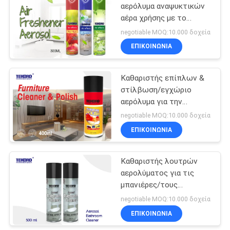
αερόλυμα αναψυκτικών
αέρα χρήσης με το
8
στιγμιαίο και μακράς
negotiable MOQ:10.000 δοχεία
διαρκείας άρωμα
Καθαριστής
ΕΠΙΚΟΙΝΩΝΊΑ
ηλεκτρονικής
Καθαριστής επίπλων &
αερολύματος
στίλβωση/εγχώριο
αερόλυμα για την
αφαίρεση της σκόνης και
negotiable MOQ:10.000 δοχεία
των δακτυλικών
ΕΠΙΚΟΙΝΩΝΊΑ
45
αποτυπωμάτων
Καθαριστής λουτρών
Εγχώριο αερόλυμα
αερολύματος για τις
μπανιέρες/τους
νεροχύτες/τους
negotiable MOQ:10.000 δοχεία
στάβλους ντους/
ΕΠΙΚΟΙΝΩΝΊΑ
πλαστικό/χρώμιο