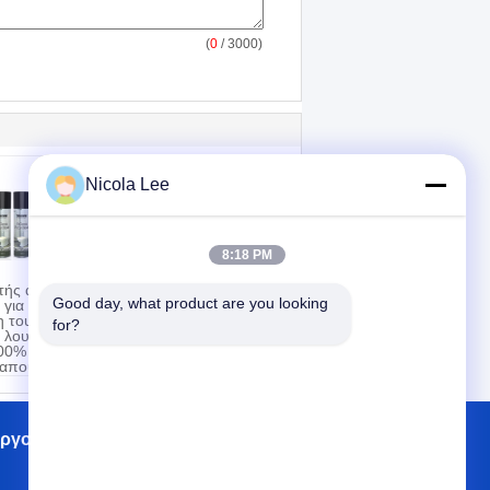
(
0
/ 3000)
Nicola Lee
8:18 PM
τής αφρού
Εγχώρια έπιπλα
Good day, what product are you looking 
για την
στίλβωση για την
η του
παροχή του
for?
 λουτρού
πολλαπλάσιου
00% και του
προστατευτικού &
απουνιών
στιλπνού
επιστρώματος
επιφανειών
εργοστασίων
Επαφές
Sitemap