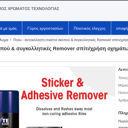
ΟΣ ΧΡΩΜΑΤΟΣ ΤΕΧΝΟΛΟΓΙΑΣ
κά με εμάς
Γύρος εργοστασίων
Ποιοτικός έλεγχος
επαφή
λυμα
Πολυ - αυτοκόλλητη ετικέττα σκοπού & συγκολλητικές Remover σπίτι/χρή
κοπού & συγκολλητικές Remover σπίτι/χρήση οχημάτω
Λεπτ
Τόπος
Μάρκα
Πιστο
Αριθμ
Πληρ
Ποσό
παραγ