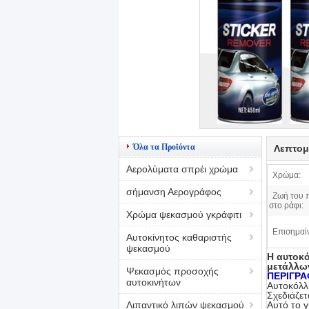
Όλα τα Προϊόντα
Λεπτομ
Αερολύματα σπρέι χρώμα
Χρώμα:
σήμανση Αερογράφος
Ζωή του 
στο ράφι:
Χρώμα ψεκασμού γκράφιτι
Επισημαί
Αυτοκίνητος καθαριστής
ψεκασμού
Η αυτοκό
μετάλλων
Ψεκασμός προσοχής
ΠΕΡΙΓΡΑ
αυτοκινήτων
Αυτοκόλλ
Σχεδιάζετ
Λιπαντικό λιπών ψεκασμού
Αυτό το γ