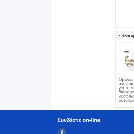
Άλλα π
Ομαλός
αναψυκτ
για το σ
διάφορ
γραφείω
αυτοκιν
διαθέσι
Συνδέστε on-line