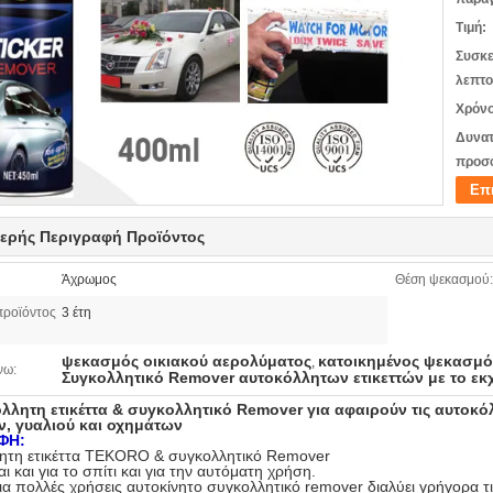
Τιμή:
Συσκε
λεπτο
Χρόνο
Δυνατ
προσ
Επ
ερής Περιγραφή Προϊόντος
Άχρωμος
Θέση ψεκασμού:
προϊόντος
3 έτη
ψεκασμός οικιακού αερολύματος
κατοικημένος ψεκασμό
,
νω:
Συγκολλητικό Remover αυτοκόλλητων ετικεττών με το ε
λλητη ετικέττα & συγκολλητικό Remover για αφαιρούν τις αυτοκόλλ
, γυαλιού και οχημάτων
ΦΗ:
ητη ετικέττα TEKORO & συγκολλητικό Remover
αι και για το σπίτι και για την αυτόματη χρήση.
ια πολλές χρήσεις αυτοκίνητο συγκολλητικό remover διαλύει γρήγορα τι