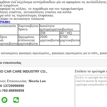
αμβάνει ένα εκχύλισμα εσπεριδοειδών για να αφαιρέσει τις αυτοκόλλητες 
αι οχημάτων.
αφαιρεί τις κόλλες, το παράθυρο και τον προφυλακτήρα
λητες ετικέττες, αυτοκόλλητες ετικέτες και κόλλα
μα από τις περισσότερες επιφάνειες
βλάψει το αυτοκίνητο τελειώνει
ΓΡΑΦΗ:
υσκευασία
Χαρτοκιβώτιο
Ικανότητα
Specs.
εμπορευματοκιβωτίων
20ft
40 " HQ
2pcs
ζαρωμένος
2500
5700
νά
στέλνοντας
χαρτοκιβώτια
χαρτοκιβώτια
αρτοκιβώτιο
χαρτοκιβώτιο
,
,
κατοικημένος ψεκασμός αερολύματος
ψεκασμός αερολύματος για το σπίτι
ψεκα
ία επικοινωνίας
O CAR CARE INDUSTRY CO.,
Στείλετε το ερώτημά 
νος Επικοινωνίας:
Nicola Lee
86 13729998990
6-760-88896858