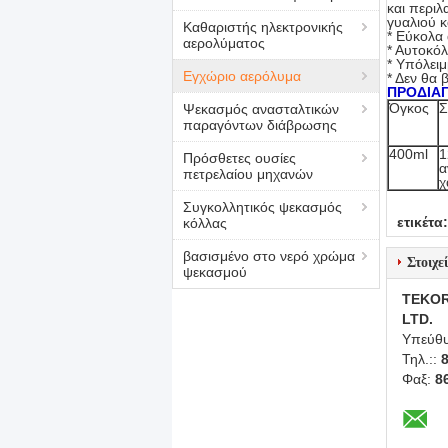
και περιλ
γυαλιού κ
Καθαριστής ηλεκτρονικής
* Εύκολα 
αερολύματος
* Αυτοκόλ
* Υπόλειμ
Εγχώριο αερόλυμα
* Δεν θα 
ΠΡΟΔΙΑ
Όγκος
Σ
Ψεκασμός ανασταλτικών
παραγόντων διάβρωσης
400ml
1
Πρόσθετες ουσίες
α
πετρελαίου μηχανών
χ
Συγκολλητικός ψεκασμός
ετικέτα:
κόλλας
βασισμένο στο νερό χρώμα
Στοιχε
ψεκασμού
TEKOR
LTD.
Υπεύθυ
Τηλ.::
Φαξ:
8