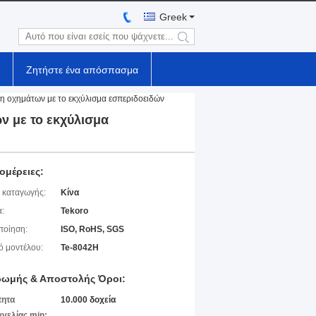
Greek
search
Ζητήστε ένα απόσπασμα
ση οχημάτων με το εκχύλισμα εσπεριδοειδών
ν με το εκχύλισμα
ομέρειες:
 καταγωγής:
Κίνα
:
Tekoro
ποίηση:
ISO, RoHS, SGS
ό μοντέλου:
Te-8042H
ωμής & Αποστολής Όροι:
τητα
10.000 δοχεία
γελίας min: