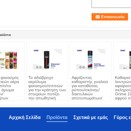
ροϊόντα
 ψεκασμός
Το αδιάβροχο
Αφρίζοντας
Καθαρισ
ικών αέρα
αερόλυμα
καθαριστής γυαλιού
λουτρών 
πίτι/το
ψεκασμού/σπιτιών
για καταθέσεις
αφαίρεσ
ο άρωμα
για την κράτηση των
ρύπου/σκόνης/
σκληρού
ν/
στοιχείων ποτίζει
δακτυλικών
Grime 1
ήτων
την απωθητική
αποτυπωμάτων/
αφρού σ
μα
ουσία και το λεκέ
ελαφριάς ομίχλης
ανθεκτικούς
καθαρισμού τις
σκληρές
Αρχική Σελίδα
Προϊόντα
Σχετικά με εμάς
Γύρος 