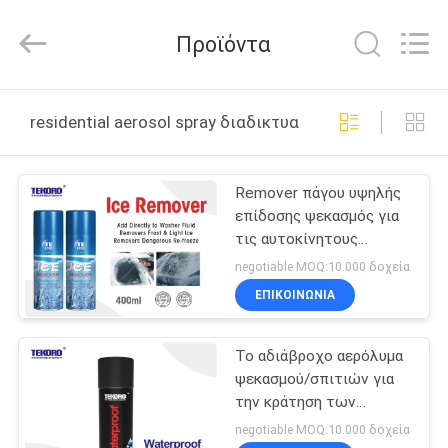
CAR
CARE
INDUSTRY
Προϊόντα
CO.,
LTD..
All
Rights
ΣΠΊΤΙ
Reserved.
residential aerosol spray διαδικτυακή κατασκευή
ΠΡΟΪΌΝΤΑ
Remover πάγου υψηλής
επίδοσης ψεκασμός για
ΣΧΕΤΙΚΆ
τις αυτοκίνητους
ΜΕ
λεπίδες/τους
negotiable MOQ:10.000 δοχεία
προβολείς/τους
ΕΜΆΣ
ΕΠΙΚΟΙΝΩΝΊΑ
καθρέφτες ψηκτρών
Το αδιάβροχο αερόλυμα
ΕΠΙΣΚΕΨΉ
ψεκασμού/σπιτιών για
ΕΡΓΟΣΤΑΣΊΟΥ
την κράτηση των
στοιχείων ποτίζει την
negotiable MOQ:10.000 δοχεία