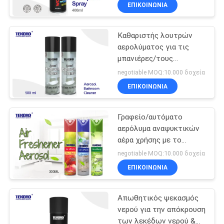
απωθητική ουσία και το
ΈΛΕΓΧΟΣ
ΕΠΙΚΟΙΝΩΝΊΑ
λεκέ ανθεκτικούς
ΠΟΙΌΤΗΤΑΣ
Καθαριστής λουτρών
αερολύματος για τις
ΕΠΙΚΟΙΝΩΝΉΣΤΕ
μπανιέρες/τους
ΜΑΖΊ
νεροχύτες/τους
negotiable MOQ:10.000 δοχεία
στάβλους ντους/
ΜΑΣ
ΕΠΙΚΟΙΝΩΝΊΑ
πλαστικό/χρώμιο
Γραφείο/αυτόματο
ΕΙΔΉΣΕΙΣ
αερόλυμα αναψυκτικών
αέρα χρήσης με το
ΖΗΤΉΣΤΕ
στιγμιαίο και μακράς
negotiable MOQ:10.000 δοχεία
διαρκείας άρωμα
ΠΡΟΣΦΟΡΆ
ΕΠΙΚΟΙΝΩΝΊΑ
Απωθητικός ψεκασμός
SITEMAP
νερού για την απόκρουση
των λεκέδων νερού &