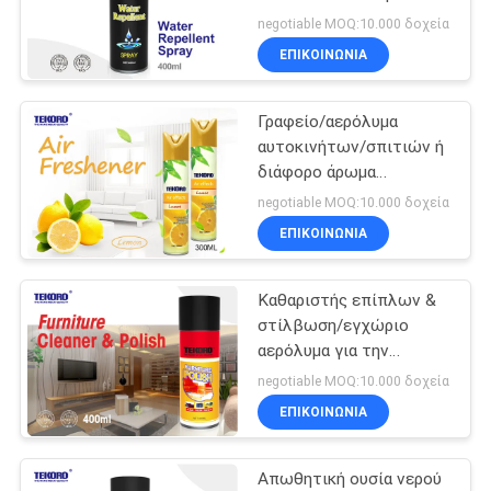
ΠΟΛΙΤΙΚΉ
την κράτηση των
negotiable MOQ:10.000 δοχεία
επιφανειών καθαρών και
ΑΠΟΡΡΉΤΟΥ
ΕΠΙΚΟΙΝΩΝΊΑ
ξηρών
Γραφείο/αερόλυμα
αυτοκινήτων/σπιτιών ή
διάφορο άρωμα
ψεκασμού αναψυκτικών
negotiable MOQ:10.000 δοχεία
αέρα διαθέσιμο
ΕΠΙΚΟΙΝΩΝΊΑ
Καθαριστής επίπλων &
στίλβωση/εγχώριο
αερόλυμα για την
αφαίρεση της σκόνης και
negotiable MOQ:10.000 δοχεία
των δακτυλικών
ΕΠΙΚΟΙΝΩΝΊΑ
αποτυπωμάτων
Απωθητική ουσία νερού