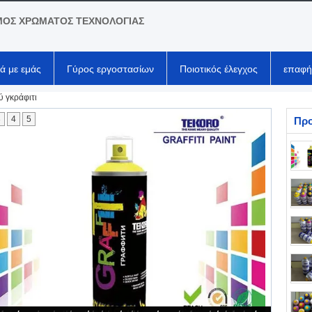
ΟΣ ΧΡΩΜΑΤΟΣ ΤΕΧΝΟΛΟΓΙΑΣ
κά με εμάς
Γύρος εργοστασίων
Ποιοτικός έλεγχος
επαφή
 γκράφιτι
3
4
5
Προ