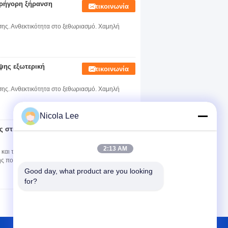
 Γρήγορη ξήρανση
Επικοινωνία
ης. Ανθεκτικότητα στο ξεθωριασμό. Χαμηλή
ψης εξωτερική
Επικοινωνία
ης. Ανθεκτικότητα στο ξεθωριασμό. Χαμηλή
Nicola Lee
ός στην εξασθένηση
Επικοινωνία
2:13 AM
και τις δημιουργικές εργασίες των αστικών
ς ποιότητας, υψηλής κάλυψης μπογιά για την
Good day, what product are you looking 
for?