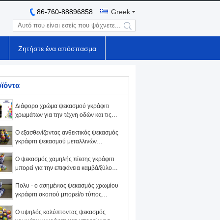
86-760-88896858
Greek
search
Ζητήστε ένα απόσπασμα
ϊόντα
Διάφορο χρώμα ψεκασμού γκράφιτι
χρωμάτων για την τέχνη οδών και τις
δημιουργικές εργασίες καλλιτεχνών
γκράφιτι
Ο εξασθενίζοντας ανθεκτικός ψεκασμός
γκράφιτι ψεκασμού μεταλλινών
γκράφιτι χρωματίζει τα το 2000
προσαρμοσμένα χρώματα προαιρετικά
Ο ψεκασμός χαμηλής πίεσης γκράφιτι
μπορεί για την επιφάνεια καμβά/ξύλου/
σκυροδέματος/μετάλλων/γυαλιού
Πολυ - ο ασημένιος ψεκασμός χρωμίου
γκράφιτι σκοπού μπορεί/ο τύπος
χαμηλής τοξικότητας χρωμάτων
ψεκασμού γκράφιτι
Ο υψηλός καλύπτοντας ψεκασμός