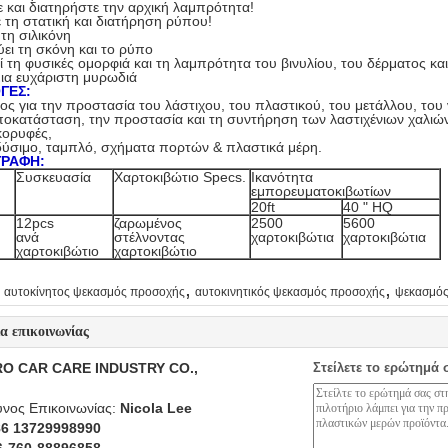
 και διατηρήστε την αρχική λαμπρότητα!
 τη στατική και διατήρηση ρύπου!
 τη σιλικόνη
ει τη σκόνη και το ρύπο
ί τη φυσικές ομορφιά και τη λαμπρότητα του βινυλίου, του δέρματος κα
μια ευχάριστη μυρωδιά
ΓΕΣ:
ς για την προστασία του λάστιχου, του πλαστικού, του μετάλλου, του
αποκατάσταση, την προστασία και τη συντήρηση των λαστιχένιων χαλι
κορυφές,
γδύσιμο, ταμπλό, σχήματα πορτών & πλαστικά μέρη.
ΓΡΑΦΗ:
Συσκευασία
Χαρτοκιβώτιο Specs.
Ικανότητα
εμπορευματοκιβωτίων
20ft
40 " HQ
12pcs
ζαρωμένος
2500
5600
ανά
στέλνοντας
χαρτοκιβώτια
χαρτοκιβώτια
χαρτοκιβώτιο
χαρτοκιβώτιο
,
,
αυτοκίνητος ψεκασμός προσοχής
αυτοκινητικός ψεκασμός προσοχής
ψεκασμός
ία επικοινωνίας
O CAR CARE INDUSTRY CO.,
Στείλετε το ερώτημά 
νος Επικοινωνίας:
Nicola Lee
86 13729998990