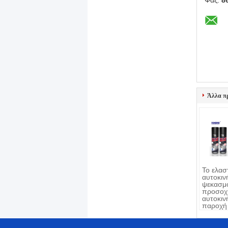
Φαξ:
8
Άλλα π
Το ελασ
αυτοκιν
ψεκασμ
προσοχ
αυτοκιν
παροχή 
Sidewal
αυτοκιν
προστα