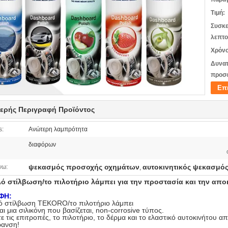
Τιμή:
Συσκε
λεπτο
Χρόνο
Δυνατ
προσ
Επ
ερής Περιγραφή Προϊόντος
s:
Ανώτερη λαμπρότητα
διαφόρων
ψεκασμός προσοχής οχημάτων
αυτοκινητικός ψεκασμό
νω:
,
ό στίλβωση/το πιλοτήριο λάμπει για την προστασία και την απ
ΦΗ:
ό στίλβωση TEKORO/το πιλοτήριο λάμπει
αι μια σιλικόνη που βασίζεται, non-corrosive τύπος.
 τις επιτροπές, το πιλοτήριο, το δέρμα και το ελαστικό αυτοκινήτου α
ρανση!