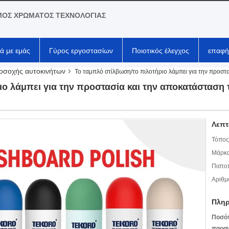
ΟΣ ΧΡΩΜΑΤΟΣ ΤΕΧΝΟΛΟΓΙΑΣ
κά με εμάς
Γύρος εργοστασίων
Ποιοτικός έλεγχος
επαφή
οσοχής αυτοκινήτων
Το ταμπλό στίλβωση/το πιλοτήριο λάμπει για την προστ
ιο λάμπει για την προστασία και την αποκατάσταση
Λεπτ
Τόπος
Μάρκα
Πιστο
Αριθμ
Πληρ
Ποσό
παραγ