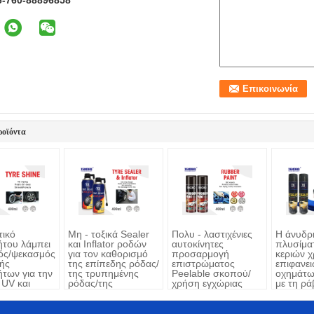
6-760-88896858
ροϊόντα
τικό
Μη - τοξικά Sealer
Πολυ - λαστιχένιες
Η άνυδρ
ήτου λάμπει
και Inflator ροδών
αυτοκίνητες
πλυσίμα
ός/ψεκασμός
για τον καθορισμό
προσαρμογή
κεριών 
ής
της επίπεδης ρόδας/
επιστρώματος
επιφανε
ήτων για την
της τρυπημένης
Peelable σκοπού/
οχημάτω
UV και
ρόδας/της
χρήση εγχώριας
με τη ρ
ls ελαστικών
λαστιχένιας ρόδας
βελτίωσης
ελεύθερη
ήτου την
σία