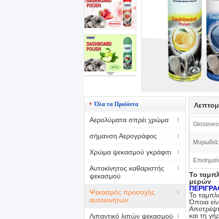
Όλα τα Προϊόντα
Λεπτομ
Αερολύματα σπρέι χρώμα
Glossnes
σήμανση Αερογράφος
Μυρωδιά:
Χρώμα ψεκασμού γκράφιτι
Επισημαί
Αυτοκίνητος καθαριστής
Το ταμπλ
ψεκασμού
μερών
ΠΕΡΙΓΡΑ
Ψεκασμός προσοχής
Το ταμπλ
αυτοκινήτων
Όποια είν
Αποτρέψτε
και τη γή
Λιπαντικό λιπών ψεκασμού