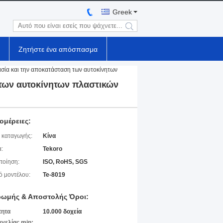
Greek
search
Ζητήστε ένα απόσπασμα
ασία και την αποκατάσταση των αυτοκίνητων
 των αυτοκίνητων πλαστικών
ομέρειες:
 καταγωγής:
Κίνα
:
Tekoro
ποίηση:
ISO, RoHS, SGS
ό μοντέλου:
Te-8019
ωμής & Αποστολής Όροι:
τητα
10.000 δοχεία
γελίας min: