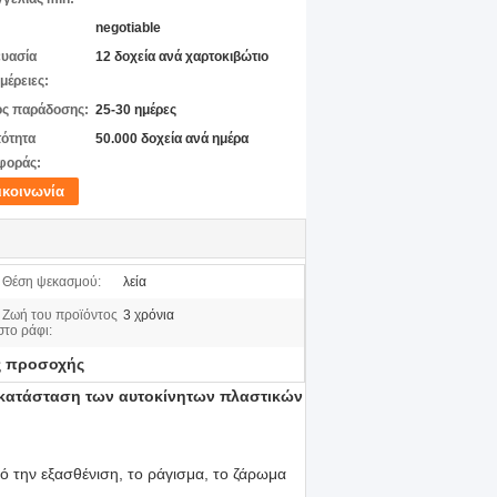
negotiable
υασία
12 δοχεία ανά χαρτοκιβώτιο
μέρειες:
ς παράδοσης:
25-30 ημέρες
ότητα
50.000 δοχεία ανά ημέρα
φοράς:
ικοινωνία
Θέση ψεκασμού:
λεία
Ζωή του προϊόντος
3 χρόνια
στο ράφι:
ς προσοχής
οκατάσταση των αυτοκίνητων πλαστικών
πό την εξασθένιση, το ράγισμα, το ζάρωμα