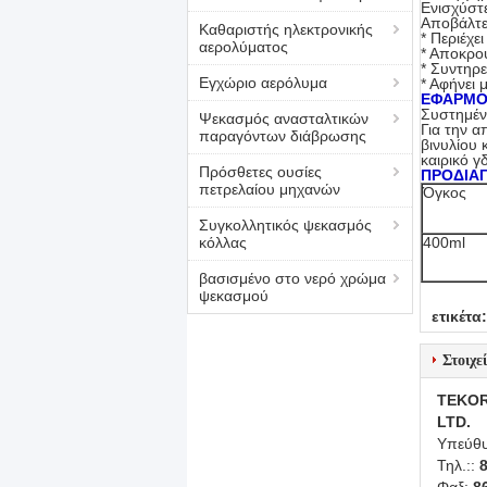
Ενισχύστε
Αποβάλτε
Καθαριστής ηλεκτρονικής
* Περιέχει
αερολύματος
* Αποκρού
* Συντηρε
Εγχώριο αερόλυμα
* Αφήνει 
ΕΦΑΡΜΟ
Συστημένο
Ψεκασμός ανασταλτικών
Για την 
παραγόντων διάβρωσης
βινυλίου 
καιρικό 
Πρόσθετες ουσίες
ΠΡΟΔΙΑ
πετρελαίου μηχανών
Όγκος
Συγκολλητικός ψεκασμός
κόλλας
400ml
βασισμένο στο νερό χρώμα
ψεκασμού
ετικέτα:
Στοιχε
TEKOR
LTD.
Υπεύθυ
Τηλ.::