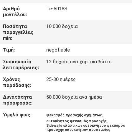
ΈΛΕΓΧΟΣ
Αριθμό
Te-8018S
ΠΟΙΌΤΗΤΑΣ
μοντέλου:
Ποσότητα
10.000 δοχεία
ΕΠΙΚΟΙΝΩΝΉΣΤΕ
παραγγελίας
min:
ΜΑΖΊ
Τιμή:
negotiable
ΜΑΣ
Συσκευασία
12 δοχεία ανά χαρτοκιβώτιο
λεπτομέρειες:
ΕΙΔΉΣΕΙΣ
Χρόνος
25-30 ημέρες
παράδοσης:
ΖΗΤΉΣΤΕ
Δυνατότητα
50.000 δοχεία ανά ημέρα
ΠΡΟΣΦΟΡΆ
προσφοράς:
Υψηλό φως:
,
ψεκασμός προσοχής οχημάτων
SITEMAP
,
αυτοκίνητος ψεκασμός προσοχής
Sidewalls ελαστικών αυτοκινήτου ψεκασμός
προσοχής αυτοκινήτων προστασίας