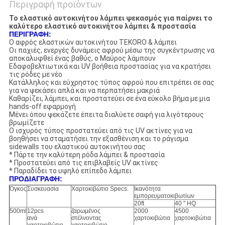
Περιγραφή προϊόντων
Το ελαστικό αυτοκινήτου λάμπει ψεκασμός για παίρνει το
καλύτερο ελαστικό αυτοκινήτου λάμπει & προστασία
ΠΕΡΙΓΡΑΦΗ:
Ο αφρός ελαστικών αυτοκινήτου TEKORO & λάμπει
Οι παχιές, ενεργές δυνάμεις αφρού μέσω της συγκέντρωσης να
αποκαλυφθεί ένας βαθύς, ο Μαύρος λάμπουν
Εδαφοβελτιωτικά και UV βοήθεια προστασίας για να κρατήσει
τις ρόδες με νέο
Κατάλληλος και εύχρηστος τύπος αφρού που επιτρέπει σε σας
για να ψεκάσει απλά και να περπατήσει μακριά
Καθαρίζει, λάμπει, και προστατεύει σε ένα εύκολο βήμα με μια
hands-off εφαρμογή
Μένει όπου ψεκάζετε έπειτα διαλύετε σαφή για λιγότερους
βρωμίζετε
Ο ισχυρός τύπος προστατεύει από τις UV ακτίνες για να
βοηθήσει να σταματήσει την εξασθένιση και το ράγισμα
sidewalls του ελαστικού αυτοκινήτου σας
* Πάρτε την καλύτερη ρόδα λάμπει & προστασία
* Προστατεύει από τις επιβλαβείς UV ακτίνες
* Παραδίδει το υψηλό επίπεδο λάμπει
ΠΡΟΔΙΑΓΡΑΦΗ:
Όγκος
Συσκευασία
Χαρτοκιβώτιο Specs.
Ικανότητα
εμπορευματοκιβωτίων
20ft
40 " HQ
500ml
12pcs
ζαρωμένος
2000
4500
ανά
στέλνοντας
χαρτοκιβώτια
χαρτοκιβώτια