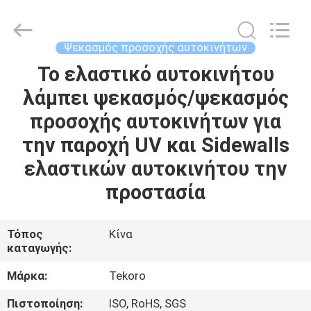
CAR
CARE
INDUSTRY
CO.,
LTD..
Ψεκασμός προσοχής αυτοκινήτων
All
Rights
Το ελαστικό αυτοκινήτου
ΣΠΊΤΙ
Reserved.
λάμπει ψεκασμός/ψεκασμός
ΠΡΟΪΌΝΤΑ
προσοχής αυτοκινήτων για
την παροχή UV και Sidewalls
ΣΧΕΤΙΚΆ
ελαστικών αυτοκινήτου την
ΜΕ
προστασία
ΕΜΆΣ
Τόπος
Κίνα
καταγωγής:
ΕΠΙΣΚΕΨΉ
ΕΡΓΟΣΤΑΣΊΟΥ
Μάρκα:
Tekoro
Πιστοποίηση:
ISO, RoHS, SGS