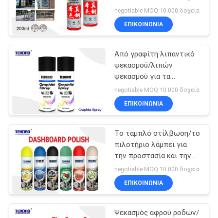
ΠΟΛΙΤΙΚΉ
σμίλευση/το ράγισμα/
negotiable MOQ:10.000 δοχεία
την αποφλοίωση
ΑΠΟΡΡΉΤΟΥ
ΕΠΙΚΟΙΝΩΝΊΑ
25
Ψεκασμός
Από γραφίτη λιπαντικό
ψεκασμού/λιπών
προσοχής
ψεκασμού για τα
στολίσματα/τις
αυτοκινήτων
negotiable MOQ:10.000 δοχεία
μηχανές/τον εξοπλισμό
ΕΠΙΚΟΙΝΩΝΊΑ
χειρισμού
Το ταμπλό στίλβωση/το
23
πιλοτήριο λάμπει για
Λιπαντικό λιπών
την προστασία και την
αποκατάσταση των
negotiable MOQ:10.000 δοχεία
ψεκασμού
αυτοκίνητων πλαστικών
ΕΠΙΚΟΙΝΩΝΊΑ
μερών
Ψεκασμός αφρού ροδών/