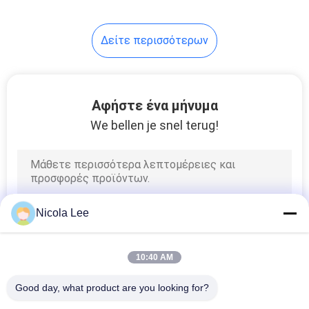
5
Δείτε περισσότερων
Ψεκασμός
ανασταλτικών
παραγόντων
Αφήστε ένα μήνυμα
We bellen je snel terug!
διάβρωσης
4
Πρόσθετες ουσίες
Nicola Lee
πετρελαίου
μηχανών
10:40 AM
Good day, what product are you looking for?