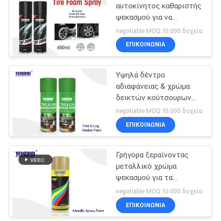
αυτοκίνητος καθαριστής
ψεκασμού για να
8
ανυψώσει μακριά το
negotiable MOQ:10.000 δοχεία
σκληρό ρύπο χωρίς
Καθαριστής
ΕΠΙΚΟΙΝΩΝΊΑ
τρίψιμο
ηλεκτρονικής
Υψηλά δέντρο
αερολύματος
αδιαφάνειας & χρώμα
δεικτών κούτσουρων
για όλους φυσικούς και
negotiable MOQ:10.000 δοχεία
τις εφαρμογές ξυλείας
ΕΠΙΚΟΙΝΩΝΊΑ
45
περικοπών
Γρήγορα ξεραίνοντας
Εγχώριο αερόλυμα
μεταλλικό χρώμα
ψεκασμού για τα
διάφορα χρώματα
negotiable MOQ:10.000 δοχεία
διακοσμήσεων
ΕΠΙΚΟΙΝΩΝΊΑ
μετάλλων προαιρετικά