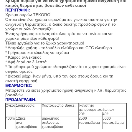
Χρώμα ουρών για να είναι χρησιμοποιημένοι ανίχνευση και
καιρός θερμότητας βοοειδών ανθεκτικοί
ΠΕΡΙΓΡΑΦΗ:
Χρώμα ουρών TEKORO
Όποιο είναι ένα χρώμα αερολύματος γενικού σκοπού για την
ανίχνευση θερμότητας, ο ζωικό δείκτης προσδιορισμού ή το
χρώμα ουρών ξαναγεμίζει.
Ένας γρήγορος και ένας εύκολος τρόπος να τονίσει και να
χαρακτηρίσει έξω κάθε φορά!
Τέλειο εργαλείο για το ζωικό χαρακτηρισμό!
* Ασφαλής χρήση - τολουόλιο ελεύθερο και CFC ελεύθερο
* Γρήγορος και εύκολος να ισχύσει
* Καιρός ανθεκτικός
* Αφή ξηρά σε 3 λεπτά
* Τα φθορισμού χρώματα εξασφαλίζουν ότι ο χαρακτηρισμός είναι
σαφώς ορατός
* Διαρκεί μέχρι έναν μήνα, υπό τον όρο στους όρους και τη
σωστή εφαρμογή
ΕΦΑΡΜΟΓΕΣ:
Μπορέστε να είστε χρησιμοποιημένη ανίχνευση κ.λπ. θερμότητας
βοοειδών.
ΠΡΟΔΙΑΓΡΑΦΗ:
Όγκος
Συσκευασία
Χαρτοκιβώτιο Specs.
Ικανότητα
εμπορευματοκιβωτίων
20ft
40ft
400ml
12pcs
ζαρωμένος
2500
5000
ανά
στέλνοντας
χαρτοκιβώτια
χαρτοκιβώτια
χαρτοκιβώτιο
χαρτοκιβώτιο