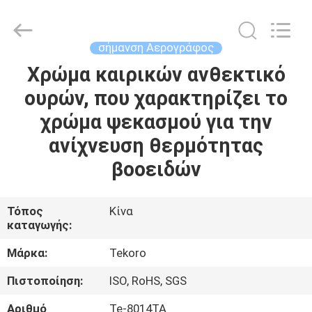
CAR
CARE
INDUSTRY
CO.,
LTD..
σήμανση Αερογράφος
All
Rights
Χρώμα καιρικών ανθεκτικό
ΣΠΊΤΙ
Reserved.
ουρών, που χαρακτηρίζει το
ΠΡΟΪΌΝΤΑ
χρώμα ψεκασμού για την
ανίχνευση θερμότητας
ΣΧΕΤΙΚΆ
βοοειδών
ΜΕ
ΕΜΆΣ
Τόπος
Κίνα
καταγωγής:
ΕΠΙΣΚΕΨΉ
Μάρκα:
Tekoro
ΕΡΓΟΣΤΑΣΊΟΥ
Πιστοποίηση:
ISO, RoHS, SGS
Αριθμό
Te-8014TA