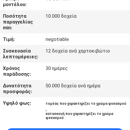
ΈΛΕΓΧΟΣ
μοντέλου:
ΠΟΙΌΤΗΤΑΣ
Ποσότητα
10.000 δοχεία
παραγγελίας
min:
ΕΠΙΚΟΙΝΩΝΉΣΤΕ
Τιμή:
negotiable
ΜΑΖΊ
ΜΑΣ
Συσκευασία
12 δοχεία ανά χαρτοκιβώτιο
λεπτομέρειες:
Χρόνος
30 ημέρες
ΕΙΔΉΣΕΙΣ
παράδοσης:
Δυνατότητα
50.000 δοχεία ανά ημέρα
ΖΗΤΉΣΤΕ
προσφοράς:
ΠΡΟΣΦΟΡΆ
Υψηλό φως:
τομέας που χαρακτηρίζει το χρώμα ψεκασμού
,
κατασκευή που χαρακτηρίζει το χρώμα
SITEMAP
ψεκασμού