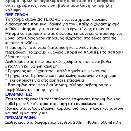
Χρώμα κιμωλίας αερολύματος διαθέσιμο στις διάφορες
σκιές χρώματος που είναι βαθιά μεταλλίνη και υψηλή
κάλυψη
ΠΕΡΙΓΡΑΦΗ:
Το χρώμα
κιμωλίας
TEKORO είναι ένα χρώμα κιμωλίας
διακόσμησης που είναι ιδανικό για τον υπαίθριο χαρακτηρισμό
καθώς επίσης και για το εσωτερικό έργο τέχνης στούντιο.
Μπορεί να εφαρμοστεί στις διάφορες επιφάνειες. Ο προσωρινός
μόνο, υπαίθριος χαρακτηρισμός εξαρτάται στο τέλος από τις
καιρικές συνθήκες.
Η βασισμένη στο νερό διατύπωση και φιλικός προς το
περιβάλλον, το χρώμα κιμωλίας μπορεί να πλυθεί με το σαπούνι
ή/και το νερό.
Διαθέσιμος στις διάφορες σκιές χρώματος που είναι βαθιά
μεταλλίνη και υψηλή κάλυψη.
* Γρήγορος και εύχρηστος - απλά σημείο και ψεκασμός
* Γρήγορα να ξεράνουν και η μεταλλίνη τελειώνουν το χρώμα
* Τελειοποιήστε για οποιαδήποτε επιφάνεια
* Βασισμένη στο νερό διατύπωση, πλήρης σεβασμού του
περιβάλλοντος και της υγείας
ΕΦΑΡΜΟΓΕΣ:
Επιτρέπει τις εύκολα πολλαπλάσιες επιφάνειες προκειμένου να
δοθεί μια εκλεκτής ποιότητας αφή στα αντικείμενά σας.
Ιδανικό στο ξύλο, μελαμίνη, καμβάς, σίδηρος, πλαστικό, χαρτόνι
και ακόμη και στο γυαλί.
ΠΡΟΔΙΑΓΡΑΦΗ:
Διαθέσιμος στο διαφορετικό μέγεθος 200ml, 400ml, 500ml κ.λπ.