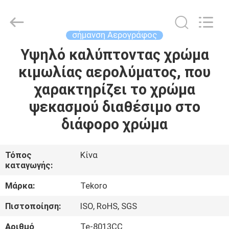
CAR
CARE
INDUSTRY
CO.,
LTD..
σήμανση Αερογράφος
All
Rights
Υψηλό καλύπτοντας χρώμα
ΣΠΊΤΙ
Reserved.
κιμωλίας αερολύματος, που
ΠΡΟΪΌΝΤΑ
χαρακτηρίζει το χρώμα
ψεκασμού διαθέσιμο στο
ΣΧΕΤΙΚΆ
διάφορο χρώμα
ΜΕ
ΕΜΆΣ
Τόπος
Κίνα
καταγωγής:
ΕΠΙΣΚΕΨΉ
Μάρκα:
Tekoro
ΕΡΓΟΣΤΑΣΊΟΥ
Πιστοποίηση:
ISO, RoHS, SGS
Αριθμό
Te-8013CC