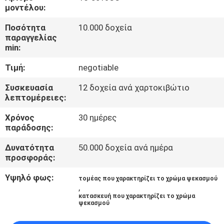
ΈΛΕΓΧΟΣ
μοντέλου:
ΠΟΙΌΤΗΤΑΣ
Ποσότητα
10.000 δοχεία
παραγγελίας
min:
ΕΠΙΚΟΙΝΩΝΉΣΤΕ
Τιμή:
negotiable
ΜΑΖΊ
ΜΑΣ
Συσκευασία
12 δοχεία ανά χαρτοκιβώτιο
λεπτομέρειες:
Χρόνος
30 ημέρες
ΕΙΔΉΣΕΙΣ
παράδοσης:
Δυνατότητα
50.000 δοχεία ανά ημέρα
ΖΗΤΉΣΤΕ
προσφοράς:
ΠΡΟΣΦΟΡΆ
Υψηλό φως:
τομέας που χαρακτηρίζει το χρώμα ψεκασμού
,
κατασκευή που χαρακτηρίζει το χρώμα
SITEMAP
ψεκασμού