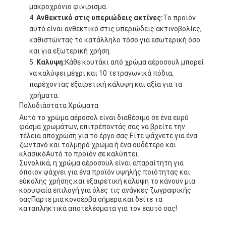
μακροχρόνιο φινίρισμα.
Ανθεκτικό στις υπεριώδεις ακτίνες:
Το προϊόν
αυτό είναι ανθεκτικό στις υπεριώδεις ακτινοβολίες,
καθιστώντας το κατάλληλο τόσο για εσωτερική όσο
και για εξωτερική χρήση.
Καλυψη:
Κάθε κουτάκι από χρώμα αέροσουλ μπορεί
να καλύψει μέχρι και 10 τετραγωνικά πόδια,
παρέχοντας εξαιρετική κάλυψη και αξία για τα
χρήματα.
Πολυδιάστατα Χρώματα
Αυτό το χρώμα αέροσολ είναι διαθέσιμο σε ένα ευρύ
φάσμα χρωμάτων, επιτρέποντάς σας να βρείτε την
τέλεια αποχρώση για το έργο σας.Είτε ψάχνετε για ένα
ζωντανό και τολμηρό χρώμα ή ένα ουδέτερο και
κλασικόΑυτό το προϊόν σε καλύπτει.
Συνολικά, η χρώμα αέροσουλ είναι απαραίτητη για
όποιον ψάχνει για ένα προϊόν υψηλής ποιότητας και
εύκολης χρήσης.και εξαιρετική κάλυψη το κάνουν μια
κορυφαία επιλογή για όλες τις ανάγκες ζωγραφικής
σαςΠάρτε μια κονσέρβα σήμερα και δείτε τα
καταπληκτικά αποτελέσματα για τον εαυτό σας!