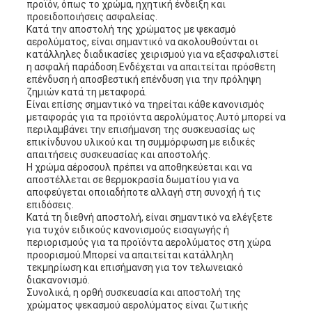
προϊόν, όπως το χρώμα, ηχητική ένδειξη και
προειδοποιήσεις ασφαλείας.
Κατά την αποστολή της χρώματος με ψεκασμό
αερολύματος, είναι σημαντικό να ακολουθούνται οι
κατάλληλες διαδικασίες χειρισμού για να εξασφαλιστεί
η ασφαλή παράδοση.Ενδέχεται να απαιτείται πρόσθετη
επένδυση ή αποσβεστική επένδυση για την πρόληψη
ζημιών κατά τη μεταφορά.
Είναι επίσης σημαντικό να τηρείται κάθε κανονισμός
μεταφοράς για τα προϊόντα αερολύματος.Αυτό μπορεί να
περιλαμβάνει την επισήμανση της συσκευασίας ως
επικίνδυνου υλικού και τη συμμόρφωση με ειδικές
απαιτήσεις συσκευασίας και αποστολής.
Η χρώμα αέροσουλ πρέπει να αποθηκεύεται και να
αποστέλλεται σε θερμοκρασία δωματίου για να
αποφεύγεται οποιαδήποτε αλλαγή στη συνοχή ή τις
επιδόσεις.
Κατά τη διεθνή αποστολή, είναι σημαντικό να ελέγξετε
για τυχόν ειδικούς κανονισμούς εισαγωγής ή
περιορισμούς για τα προϊόντα αερολύματος στη χώρα
προορισμού.Μπορεί να απαιτείται κατάλληλη
τεκμηρίωση και επισήμανση για τον τελωνειακό
διακανονισμό.
Συνολικά, η ορθή συσκευασία και αποστολή της
χρώματος ψεκασμού αερολύματος είναι ζωτικής