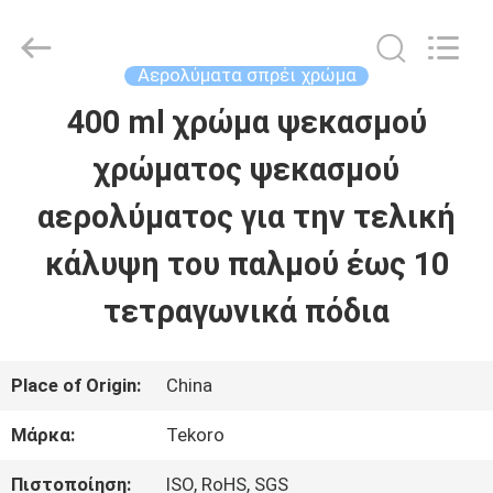
TEKORO
CAR
CARE
INDUSTRY
Αερολύματα σπρέι χρώμα
CO.,
LTD..
400 ml χρώμα ψεκασμού
ΣΠΊΤΙ
All
Rights
Reserved.
χρώματος ψεκασμού
ΠΡΟΪΌΝΤΑ
αερολύματος για την τελική
κάλυψη του παλμού έως 10
ΣΧΕΤΙΚΆ
τετραγωνικά πόδια
ΜΕ
ΕΜΆΣ
Place of Origin:
China
Μάρκα:
Tekoro
ΕΠΙΣΚΕΨΉ
Πιστοποίηση:
ISO, RoHS, SGS