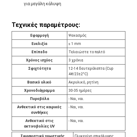
για μεγάλη κάλυψη
Τεχνικές παραμέτρους:
Εφαρμογή
Ψεκασμός
Ευελιξία
≤ 1 mm
Επίπεδο
Τελειώστε το παλτό
Χρόνος ισχύος
3 χρόνια
Σφιχτότητα
12-14 δευτερόλεπτα (Cup
4#/23±2°C)
Βασικό υλικό
Ακρυλικό, ρητίνη
Χρονοδιάγραμμα
30-35 ημέρες
Πυροβόλα
- Ναι, ναι.
Ανθεκτικό στις καιρικές
- Ναι, ναι.
συνθήκες
Ανθεκτικό στις
- Ναι, ναι.
ακτινοβολίες UV
Σφραγιστικό χρωστικής
Γλυκερίνη επικάλυψης