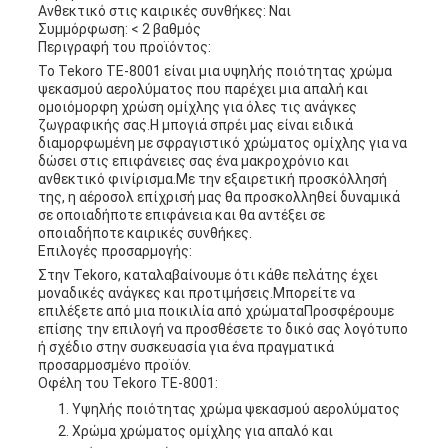
Ανθεκτικό στις καιρικές συνθήκες: Ναι
Συμμόρφωση: < 2 βαθμός
Περιγραφή του προϊόντος:
Το Tekoro TE-8001 είναι μια υψηλής ποιότητας χρώμα
ψεκασμού αερολύματος που παρέχει μια απαλή και
ομοιόμορφη χρώση ομίχλης για όλες τις ανάγκες
ζωγραφικής σας.Η μπογιά σπρέι μας είναι ειδικά
διαμορφωμένη με σφραγιστικό χρώματος ομίχλης για να
δώσει στις επιφάνειες σας ένα μακροχρόνιο και
ανθεκτικό φινίρισμα.Με την εξαιρετική προσκόλλησή
της, η αέροσολ επίχρισή μας θα προσκολληθεί δυναμικά
σε οποιαδήποτε επιφάνεια και θα αντέξει σε
οποιαδήποτε καιρικές συνθήκες.
Επιλογές προσαρμογής:
Στην Tekoro, καταλαβαίνουμε ότι κάθε πελάτης έχει
μοναδικές ανάγκες και προτιμήσεις.Μπορείτε να
επιλέξετε από μια ποικιλία από χρώματαΠροσφέρουμε
επίσης την επιλογή να προσθέσετε το δικό σας λογότυπο
ή σχέδιο στην συσκευασία για ένα πραγματικά
προσαρμοσμένο προϊόν.
Οφέλη του Tekoro TE-8001:
Υψηλής ποιότητας χρώμα ψεκασμού αερολύματος
Χρώμα χρώματος ομίχλης για απαλό και