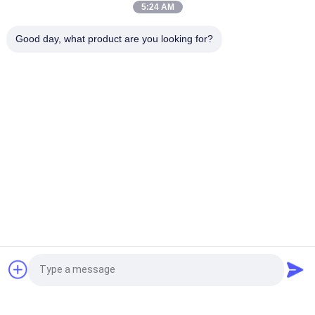
5:24 AM
Γρήγορα ξεραίνοντας μεταλλικό χρώμα ψεκασμού για τα
Good day, what product are you looking for?
διάφορα χρώματα διακοσμήσεων μετάλλων προαιρετικά
Λαϊκή κατηγορία
Όλα
Αερολύματα Σπρέι 
Σήμανση 
Χρώμα
Αερογράφος
Χρώμα Ψεκασμού 
Αυτοκίνητος 
Γκράφιτι
Καθαριστής 
Ψεκασμού
Ψεκασμός 
Λιπαντικό Λιπών 
Προσοχής 
Ψεκασμού
Αυτοκινήτων
Καθαριστής 
Εγχώριο Αερόλυμα
Αίτηση κράτησης
Ηλεκτρονικής 
Αερολύματος