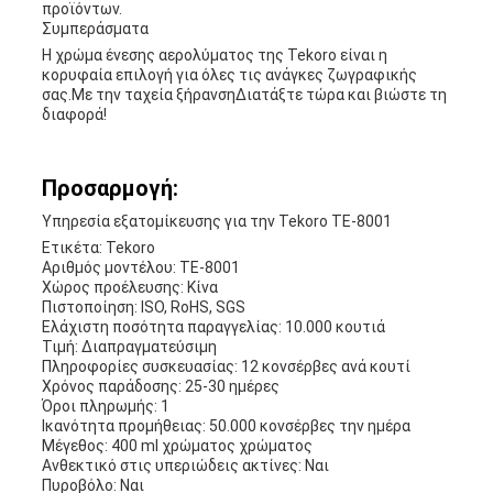
προϊόντων.
Συμπεράσματα
Η χρώμα ένεσης αερολύματος της Tekoro είναι η
κορυφαία επιλογή για όλες τις ανάγκες ζωγραφικής
σας.Με την ταχεία ξήρανσηΔιατάξτε τώρα και βιώστε τη
διαφορά!
Προσαρμογή:
Υπηρεσία εξατομίκευσης για την Tekoro TE-8001
Ετικέτα: Tekoro
Αριθμός μοντέλου: TE-8001
Χώρος προέλευσης: Κίνα
Πιστοποίηση: ISO, RoHS, SGS
Ελάχιστη ποσότητα παραγγελίας: 10.000 κουτιά
Τιμή: Διαπραγματεύσιμη
Πληροφορίες συσκευασίας: 12 κονσέρβες ανά κουτί
Χρόνος παράδοσης: 25-30 ημέρες
Όροι πληρωμής: 1
Ικανότητα προμήθειας: 50.000 κονσέρβες την ημέρα
Μέγεθος: 400 ml χρώματος χρώματος
Ανθεκτικό στις υπεριώδεις ακτίνες: Ναι
Πυροβόλο: Ναι