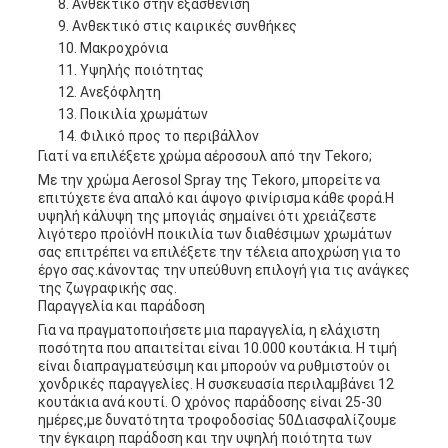
Ανθεκτικό στην εξασθένιση
Ανθεκτικό στις καιρικές συνθήκες
Μακροχρόνια
Υψηλής ποιότητας
Ανεξόφλητη
Ποικιλία χρωμάτων
Φιλικό προς το περιβάλλον
Γιατί να επιλέξετε χρώμα αέροσουλ από την Tekoro;
Με την χρώμα Aerosol Spray της Tekoro, μπορείτε να
επιτύχετε ένα απαλό και άψογο φινίρισμα κάθε φορά.Η
υψηλή κάλυψη της μπογιάς σημαίνει ότι χρειάζεστε
λιγότερο προϊόνΗ ποικιλία των διαθέσιμων χρωμάτων
σας επιτρέπει να επιλέξετε την τέλεια αποχρώση για το
έργο σας.κάνοντας την υπεύθυνη επιλογή για τις ανάγκες
της ζωγραφικής σας.
Παραγγελία και παράδοση
Για να πραγματοποιήσετε μια παραγγελία, η ελάχιστη
ποσότητα που απαιτείται είναι 10.000 κουτάκια. Η τιμή
είναι διαπραγματεύσιμη και μπορούν να ρυθμιστούν οι
χονδρικές παραγγελίες. Η συσκευασία περιλαμβάνει 12
κουτάκια ανά κουτί. Ο χρόνος παράδοσης είναι 25-30
ημέρες,με δυνατότητα τροφοδοσίας 50Διασφαλίζουμε
την έγκαιρη παράδοση και την υψηλή ποιότητα των