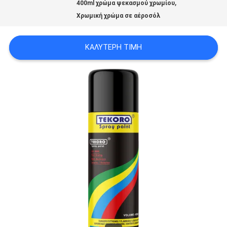
,
400ml χρώμα ψεκασμού χρωμίου
ΠΡΟΣΦΟΡΆ
Χρωμική χρώμα σε αέροσόλ
SITEMAP
ΚΑΛΎΤΕΡΗ ΤΙΜΉ
ΠΟΛΙΤΙΚΉ
ΑΠΟΡΡΉΤΟΥ