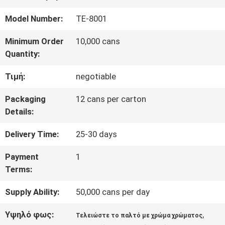
ΕΡΓΟΣΤΑΣΊΟΥ
Model Number:
TE-8001
ΈΛΕΓΧΟΣ
Minimum Order
10,000 cans
Quantity:
ΠΟΙΌΤΗΤΑΣ
Τιμή:
negotiable
ΕΠΙΚΟΙΝΩΝΉΣΤΕ
Packaging
12 cans per carton
Details:
ΜΑΖΊ
Delivery Time:
25-30 days
ΜΑΣ
Payment
1
Terms:
ΕΙΔΉΣΕΙΣ
Supply Ability:
50,000 cans per day
ΖΗΤΉΣΤΕ
Υψηλό φως:
,
Τελειώστε το παλτό με χρώμα χρώματος