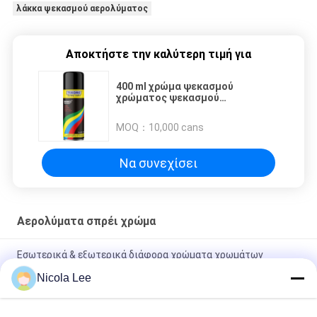
λάκκα ψεκασμού αερολύματος
Αποκτήστε την καλύτερη τιμή για
400 ml χρώμα ψεκασμού
χρώματος ψεκασμού
αερολύματος για την τελική
κάλυψη του παλμού έως 10
MOQ：
10,000 cans
τετραγωνικά πόδια
Να συνεχίσει
Αερολύματα σπρέι χρώμα
Εσωτερικά & εξωτερικά διάφορα χρώματα χρωμάτων
ψεκασμού σμάλτων για τα έπιπλα/τα ποδήλατα
Nicola Lee
Μη - τοξικό χρώμα ψεκασμού ανοξείδωτου που αντιστέκεται
στη σμίλευση/το ράγισμα/την αποφλοίωση