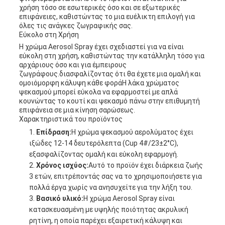
χρήση τόσο σε εσωτερικές όσο και σε εξωτερικές
επιφάνειες, καθιστώντας το μια ευέλικτη επιλογή για
όλες τις ανάγκες ζωγραφικής σας.
Εύκολο στη Χρήση
Η χρώμα Aerosol Spray έχει σχεδιαστεί για να είναι
εύκολη στη χρήση, καθιστώντας την κατάλληλη τόσο για
αρχάριους όσο και για έμπειρους
ζωγράφους.διασφαλίζοντας ότι θα έχετε μια ομαλή και
ομοιόμορφη κάλυψη κάθε φοράΗ λάκα χρώματος
ψεκασμού μπορεί εύκολα να εφαρμοστεί με απλά
κουνώντας το κουτί και ψεκασμό πάνω στην επιθυμητή
επιφάνεια σε μια κίνηση σαρώσεως.
Χαρακτηριστικά του προϊόντος
Επίδραση:
Η χρώμα ψεκασμού αερολύματος έχει
ιξώδες 12-14 δευτερόλεπτα (Cup 4#/23±2°C),
εξασφαλίζοντας ομαλή και εύκολη εφαρμογή.
Χρόνος ισχύος:
Αυτό το προϊόν έχει διάρκεια ζωής
3 ετών, επιτρέποντάς σας να το χρησιμοποιήσετε για
πολλά έργα χωρίς να ανησυχείτε για την λήξη του.
Βασικό υλικό:
Η χρώμα Aerosol Spray είναι
κατασκευασμένη με υψηλής ποιότητας ακρυλική
ρητίνη, η οποία παρέχει εξαιρετική κάλυψη και