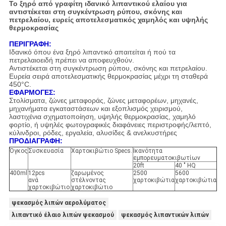
Το ξηρό από γραφίτη ιδανικό λιπαντικού ελαίου για
αντιστέκεται στη συγκέντρωση ρύπου, σκόνης και
πετρελαίου, ευρείς αποτελεσματικός χαμηλός και υψηλής
θερμοκρασίας
ΠΕΡΙΓΡΑΦΗ:
Ιδανικό όπου ένα ξηρό λιπαντικό απαιτείται ή πού τα
πετρελαιοειδή πρέπει να αποφευχθούν.
Αντιστέκεται στη συγκέντρωση ρύπου, σκόνης και πετρελαίου.
Ευρεία σειρά αποτελεσματικής θερμοκρασίας μέχρι τη σταθερά
450°C.
ΕΦΑΡΜΟΓΕΣ:
Στολίσματα, ζώνες μεταφοράς, ζώνες μεταφορέων, μηχανές,
μηχανήματα εγκαταστάσεων και εξοπλισμός χειρισμού,
λαστιχένια σχηματοποίηση, υψηλής θερμοκρασίας, χαμηλό
φορτίο, ή υψηλές φωτογραφικές διαφάνειες περιστροφής/λεπτό,
κύλινδροι, ρόδες, εργαλεία, αλυσίδες & ανελκυστήρες
ΠΡΟΔΙΑΓΡΑΦΗ:
Όγκος
Συσκευασία
Χαρτοκιβώτιο Specs.
Ικανότητα
εμπορευματοκιβωτίων
20ft
40 " HQ
400ml
12pcs
ζαρωμένος
2500
5600
ανά
στέλνοντας
χαρτοκιβώτια
χαρτοκιβώτια
χαρτοκιβώτιο
χαρτοκιβώτιο
ψεκασμός λιπών αερολύματος
λιπαντικό έλαιο λιπών ψεκασμού
ψεκασμός λιπαντικών λιπών