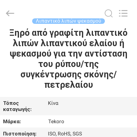
CAR
CARE
INDUSTRY
CO.,
LTD..
Λιπαντικό λιπών ψεκασμού
All
Rights
Ξηρό από γραφίτη λιπαντικό
ΣΠΊΤΙ
Reserved.
λιπών λιπαντικού ελαίου ή
ΠΡΟΪΌΝΤΑ
ψεκασμού για την αντίσταση
του ρύπου/της
ΣΧΕΤΙΚΆ
συγκέντρωσης σκόνης/
ΜΕ
πετρελαίου
ΕΜΆΣ
Τόπος
Κίνα
καταγωγής:
ΕΠΙΣΚΕΨΉ
ΕΡΓΟΣΤΑΣΊΟΥ
Μάρκα:
Tekoro
Πιστοποίηση:
ISO, RoHS, SGS