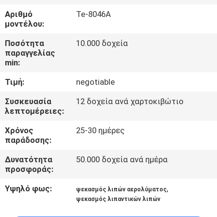
ΈΛΕΓΧΟΣ
Αριθμό
Te-8046A
ΠΟΙΌΤΗΤΑΣ
μοντέλου:
Ποσότητα
10.000 δοχεία
ΕΠΙΚΟΙΝΩΝΉΣΤΕ
παραγγελίας
min:
ΜΑΖΊ
Τιμή:
negotiable
ΜΑΣ
Συσκευασία
12 δοχεία ανά χαρτοκιβώτιο
λεπτομέρειες:
ΕΙΔΉΣΕΙΣ
Χρόνος
25-30 ημέρες
παράδοσης:
ΖΗΤΉΣΤΕ
Δυνατότητα
50.000 δοχεία ανά ημέρα
ΠΡΟΣΦΟΡΆ
προσφοράς:
Υψηλό φως:
,
ψεκασμός λιπών αερολύματος
SITEMAP
ψεκασμός λιπαντικών λιπών