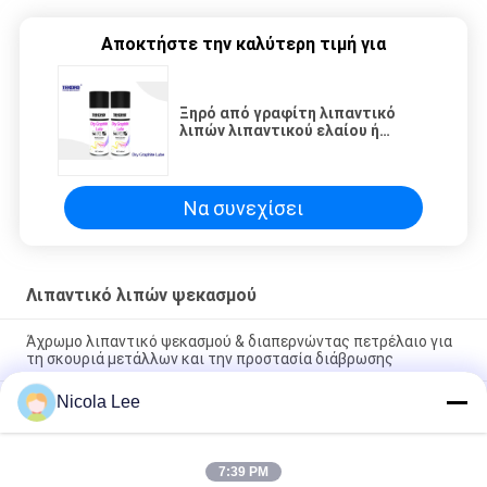
Αποκτήστε την καλύτερη τιμή για
Ξηρό από γραφίτη λιπαντικό
λιπών λιπαντικού ελαίου ή
ψεκασμού για την αντίσταση του
ρύπου/της συγκέντρωσης
σκόνης/πετρελαίου
Να συνεχίσει
Λιπαντικό λιπών ψεκασμού
Άχρωμο λιπαντικό ψεκασμού & διαπερνώντας πετρέλαιο για
τη σκουριά μετάλλων και την προστασία διάβρωσης
Nicola Lee
Λιπαντικό σιλικόνης μη - καυστική ουσία για την παροχή της
Odourless σαφούς ταινίας λίπανσης
Ψεκασμός λιπαντικού ελαίου εργαλείων & αλυσίδων για την
7:39 PM
κράτηση των αλυσίδων Drive και μεταφορέων κυλίνδρων που