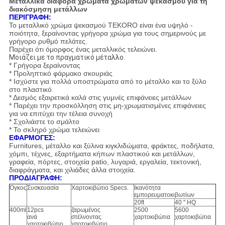
Μεταλλικά διάφορα χρώματα χρωμάτων ψεκασμού για τη
διακόσμηση μετάλλων
ΠΕΡΙΓΡΑΦΗ:
Το μεταλλικό χρώμα ψεκασμού TEKORO είναι ένα υψηλό -
ποιότητα, ξεραίνοντας γρήγορα χρώμα για τους σημερινούς με
γρήγορο ρυθμό πελάτες.
Παρέχει ότι όμορφος ένας μεταλλικός τελειώνει.
Μοιάζει με το πραγματικό μέταλλο.
* Γρήγορα ξεραίνοντας
* Προληπτικό φάρμακο σκουριάς
* Ισχύστε για πολλά υποστρώματα από το μέταλλο και το ξύλο
στο πλαστικό
* Δεσμός εξαιρετικά καλά στις γυμνές επιφάνειες μετάλλων
* Παρέχει την προσκόλληση στις μη-χρωματισμένες επιφάνειες
για να επιτύχει την τέλεια συνοχή
* Σχολιάστε το σμάλτο
* Το σκληρό χρώμα τελειώνει
ΕΦΑΡΜΟΓΕΣ:
Furnitures, μέταλλο και ξύλινα κιγκλιδώματα, φράκτες, ποδήλατα,
χόμπι, τέχνες, εξαρτήματα κήπων πλαστικού και μετάλλων,
γραφεία, πόρτες, στοιχεία patio, λυγαριά, εργαλεία, τεκτονική,
διαφράγματα, και χιλιάδες άλλα στοιχεία.
ΠΡΟΔΙΑΓΡΑΦΗ:
Όγκος
Συσκευασία
Χαρτοκιβώτιο Specs.
Ικανότητα
εμπορευματοκιβωτίων
20ft
40 " HQ
400ml
12pcs
ζαρωμένος
2500
5600
ανά
στέλνοντας
χαρτοκιβώτια
χαρτοκιβώτια
χαρτοκιβώτιο
χαρτοκιβώτιο