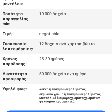
ΈΛΕΓΧΟΣ
μοντέλου:
ΠΟΙΌΤΗΤΑΣ
Ποσότητα
10.000 δοχεία
παραγγελίας
min:
ΕΠΙΚΟΙΝΩΝΉΣΤΕ
Τιμή:
negotiable
ΜΑΖΊ
ΜΑΣ
Συσκευασία
12 δοχεία ανά χαρτοκιβώτιο
λεπτομέρειες:
Χρόνος
25-30 ημέρες
ΕΙΔΉΣΕΙΣ
παράδοσης:
Δυνατότητα
50.000 δοχεία ανά ημέρα
ΖΗΤΉΣΤΕ
προσφοράς:
ΠΡΟΣΦΟΡΆ
Υψηλό φως:
,
λάκκα ψεκασμού αερολύματος
,
ακρυλικό χρώμα ψεκασμού αερολύματος
Μεταλλικά διάφορα χρώματα χρωμάτων
SITEMAP
ψεκασμού προαιρετικά