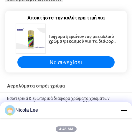
Αποκτήστε την καλύτερη τιμή για
Γρήγορα ξεραίνοντας μεταλλικό
χρώμα ψεκασμού για τα διάφορα
χρώματα διακοσμήσεων
μετάλλων προαιρετικά
Να συνεχίσει
Αερολύματα σπρέι χρώμα
Εσωτερικά & εξωτερικά διάφορα χρώματα χρωμάτων
ψεκασμού σμάλτων για τα έπιπλα/τα ποδήλατα
Nicola Lee
Μη - τοξικό χρώμα ψεκασμού ανοξείδωτου που αντιστέκεται
στη σμίλευση/το ράγισμα/την αποφλοίωση
4:46 AM
Γρήγορα ξεραίνοντας μεταλλικό χρώμα ψεκασμού για τα