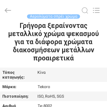
CAR
CARE
INDUSTRY
CO.,
LTD..
Αερολύματα σπρέι χρώμα
All
Rights
Γρήγορα ξεραίνοντας
ΣΠΊΤΙ
Reserved.
μεταλλικό χρώμα ψεκασμού
ΠΡΟΪΌΝΤΑ
για τα διάφορα χρώματα
διακοσμήσεων μετάλλων
ΣΧΕΤΙΚΆ
προαιρετικά
ΜΕ
ΕΜΆΣ
Τόπος
Κίνα
καταγωγής:
ΕΠΙΣΚΕΨΉ
Μάρκα:
Tekoro
ΕΡΓΟΣΤΑΣΊΟΥ
Πιστοποίηση:
ISO, RoHS, SGS
Αριθμό
Te-8002