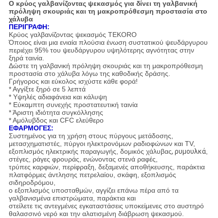
Ο κρύος γαλβανίζοντας ψεκασμός για δίνει τη γαλβανική
πρόληψη σκουριάς και τη μακροπρόθεσμη προστασία στο
χάλυβα
ΠΕΡΙΓΡΑΦΗ:
Κρύος γαλβανίζοντας ψεκασμός TEKORO
Όποιος είναι μια ενιαία πλούσια ένωση συστατικού ψευδάργυρου
περιέχει 95% του ψευδάργυρου υψηλότερης αγνότητας στην
ξηρά ταινία.
Δώστε τη γαλβανική πρόληψη σκουριάς και τη μακροπρόθεσμη
προστασία στο χάλυβα λόγω της καθοδικής δράσης.
Γρήγορος και εύκολος ισχύστε κάθε φορά!
* Αγγίξτε ξηρό σε 5 λεπτά
* Υψηλές αδιαφάνεια και κάλυψη
* Εύκαμπτη συνεχής προστατευτική ταινία
* Άριστη ιδιότητα συγκόλλησης
* Αμόλυβδος και CFC ελεύθερο
ΕΦΑΡΜΟΓΕΣ:
Συστημένος για τη χρήση στους πύργους μετάδοσης,
μετασχηματιστές, πύργοι ηλεκτρονόμων ραδιοφώνων και TV,
εξοπλισμός ηλεκτρικής παραγωγής, δομικός χάλυβας
, ρυμουλκά
,
στέγες, ράγες φρουράς, ενώνοντας στενά ραφές,
τρύπες καρφιών, περίφραξη, δεξαμενές αποθήκευσης, παράκτια
πλατφόρμες άντλησης πετρελαίου, σκάφη, εξοπλισμός
σιδηροδρόμου,
ο εξοπλισμός υποσταθμών, αγγίζει επάνω πέρα από τα
γαλβανισμένα επιστρώματα, παράκτια και
στείλετε τις αντεγμένες εγκαταστάσεις υποκείμενες στο αυστηρό
θαλασσινό νερό και την αλατισμένη διάβρωση ψεκασμού.