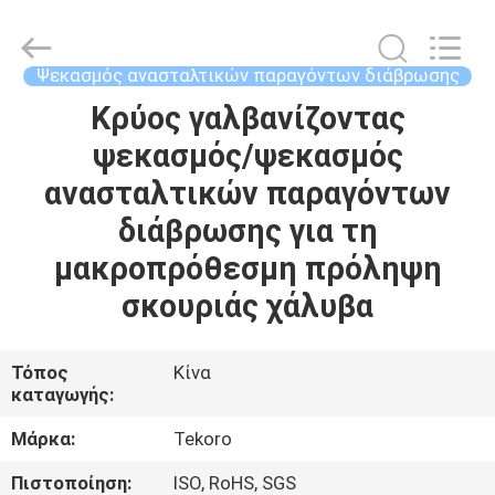
CAR
CARE
INDUSTRY
CO.,
LTD..
Ψεκασμός ανασταλτικών παραγόντων διάβρωσης
All
Rights
Κρύος γαλβανίζοντας
ΣΠΊΤΙ
Reserved.
ψεκασμός/ψεκασμός
ΠΡΟΪΌΝΤΑ
ανασταλτικών παραγόντων
διάβρωσης για τη
ΣΧΕΤΙΚΆ
μακροπρόθεσμη πρόληψη
ΜΕ
σκουριάς χάλυβα
ΕΜΆΣ
Τόπος
Κίνα
καταγωγής:
ΕΠΙΣΚΕΨΉ
ΕΡΓΟΣΤΑΣΊΟΥ
Μάρκα:
Tekoro
Πιστοποίηση:
ISO, RoHS, SGS