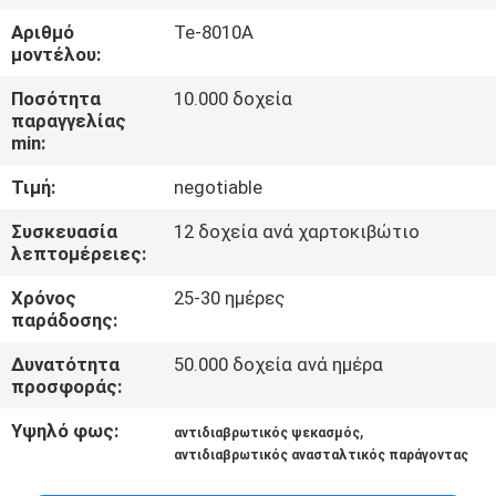
ΈΛΕΓΧΟΣ
Αριθμό
Te-8010A
ΠΟΙΌΤΗΤΑΣ
μοντέλου:
Ποσότητα
10.000 δοχεία
ΕΠΙΚΟΙΝΩΝΉΣΤΕ
παραγγελίας
min:
ΜΑΖΊ
Τιμή:
negotiable
ΜΑΣ
Συσκευασία
12 δοχεία ανά χαρτοκιβώτιο
λεπτομέρειες:
ΕΙΔΉΣΕΙΣ
Χρόνος
25-30 ημέρες
παράδοσης:
ΖΗΤΉΣΤΕ
Δυνατότητα
50.000 δοχεία ανά ημέρα
ΠΡΟΣΦΟΡΆ
προσφοράς:
Υψηλό φως:
,
αντιδιαβρωτικός ψεκασμός
SITEMAP
αντιδιαβρωτικός ανασταλτικός παράγοντας