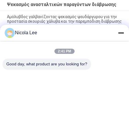
Ψεκασμός ανασταλτικών παραγόντων διάβρωσης
Αμόλυβδος γαλβανίζοντας ψεκασμός ψευδάργυρου για την
προστασία σκουριάς χάλυβα και την παρεμπόδιση διάβρωσης
Nicola Lee
Κρύος γαλβανίζοντας ψεκασμός/ψεκασμός ανασταλτικών
παραγόντων διάβρωσης για τη μακροπρόθεσμη πρόληψη
σκουριάς χάλυβα
2:41 PM
Ελεύθερος ασημένιος γαλβανισμένος ψεκασμός CFC, υψηλός
ψεκασμός πρόληψης σκουριάς κάλυψης για το χάλυβα
Good day, what product are you looking for?
Λαϊκή κατηγορία
Όλα
Αερολύματα Σπρέι 
Σήμανση 
Χρώμα
Αερογράφος
Χρώμα Ψεκασμού 
Αυτοκίνητος 
Γκράφιτι
Καθαριστής 
Ψεκασμού
Ψεκασμός 
Λιπαντικό Λιπών 