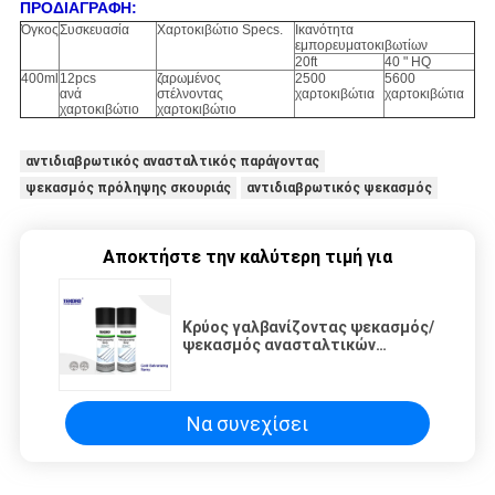
ΠΡΟΔΙΑΓΡΑΦΗ:
Όγκος
Συσκευασία
Χαρτοκιβώτιο Specs.
Ικανότητα
εμπορευματοκιβωτίων
20ft
40 " HQ
400ml
12pcs
ζαρωμένος
2500
5600
ανά
στέλνοντας
χαρτοκιβώτια
χαρτοκιβώτια
χαρτοκιβώτιο
χαρτοκιβώτιο
αντιδιαβρωτικός ανασταλτικός παράγοντας
ψεκασμός πρόληψης σκουριάς
αντιδιαβρωτικός ψεκασμός
Αποκτήστε την καλύτερη τιμή για
Κρύος γαλβανίζοντας ψεκασμός/
ψεκασμός ανασταλτικών
παραγόντων διάβρωσης για τη
μακροπρόθεσμη πρόληψη
σκουριάς χάλυβα
Να συνεχίσει