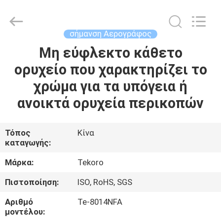
CAR
CARE
INDUSTRY
CO.,
LTD..
σήμανση Αερογράφος
All
Rights
Μη εύφλεκτο κάθετο
ΣΠΊΤΙ
Reserved.
ορυχείο που χαρακτηρίζει το
ΠΡΟΪΌΝΤΑ
χρώμα για τα υπόγεια ή
ανοικτά ορυχεία περικοπών
ΣΧΕΤΙΚΆ
ΜΕ
Τόπος
Κίνα
καταγωγής:
ΕΜΆΣ
Μάρκα:
Tekoro
ΕΠΙΣΚΕΨΉ
Πιστοποίηση:
ISO, RoHS, SGS
ΕΡΓΟΣΤΑΣΊΟΥ
Αριθμό
Te-8014NFA
μοντέλου: