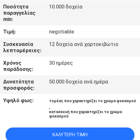
ΈΛΕΓΧΟΣ
Ποσότητα
10.000 δοχεία
παραγγελίας
ΠΟΙΌΤΗΤΑΣ
min:
Τιμή:
negotiable
ΕΠΙΚΟΙΝΩΝΉΣΤΕ
ΜΑΖΊ
Συσκευασία
12 δοχεία ανά χαρτοκιβώτιο
λεπτομέρειες:
ΜΑΣ
Χρόνος
30 ημέρες
παράδοσης:
ΕΙΔΉΣΕΙΣ
Δυνατότητα
50.000 δοχεία ανά ημέρα
προσφοράς:
ΖΗΤΉΣΤΕ
Υψηλό φως:
τομέας που χαρακτηρίζει το χρώμα ψεκασμού
ΠΡΟΣΦΟΡΆ
,
κατασκευή που χαρακτηρίζει το χρώμα
ψεκασμού
SITEMAP
ΚΑΛΎΤΕΡΗ ΤΙΜΉ