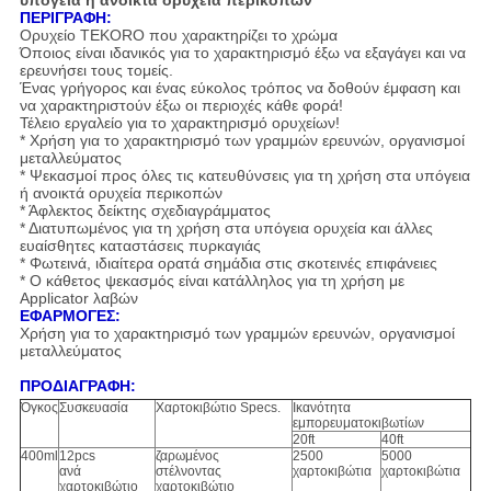
υπόγεια ή ανοικτά ορυχεία περικοπών
ΠΕΡΙΓΡΑΦΗ:
Ορυχείο TEKORO που χαρακτηρίζει το χρώμα
Όποιος είναι ιδανικός για το χαρακτηρισμό έξω να εξαγάγει και να
ερευνήσει τους τομείς.
Ένας γρήγορος και ένας εύκολος τρόπος να δοθούν έμφαση και
να χαρακτηριστούν έξω οι περιοχές κάθε φορά!
Τέλειο εργαλείο για το χαρακτηρισμό ορυχείων!
* Χρήση για το χαρακτηρισμό των γραμμών ερευνών, οργανισμοί
μεταλλεύματος
* Ψεκασμοί προς όλες τις κατευθύνσεις για τη χρήση στα υπόγεια
ή ανοικτά ορυχεία περικοπών
* Άφλεκτος δείκτης σχεδιαγράμματος
* Διατυπωμένος για τη χρήση στα υπόγεια ορυχεία και άλλες
ευαίσθητες καταστάσεις πυρκαγιάς
* Φωτεινά, ιδιαίτερα ορατά σημάδια στις σκοτεινές επιφάνειες
* Ο κάθετος ψεκασμός είναι κατάλληλος για τη χρήση με
Applicator λαβών
ΕΦΑΡΜΟΓΕΣ:
Χρήση για το χαρακτηρισμό των γραμμών ερευνών, οργανισμοί
μεταλλεύματος
ΠΡΟΔΙΑΓΡΑΦΗ:
Όγκος
Συσκευασία
Χαρτοκιβώτιο Specs.
Ικανότητα
εμπορευματοκιβωτίων
20ft
40ft
400ml
12pcs
ζαρωμένος
2500
5000
ανά
στέλνοντας
χαρτοκιβώτια
χαρτοκιβώτια
χαρτοκιβώτιο
χαρτοκιβώτιο