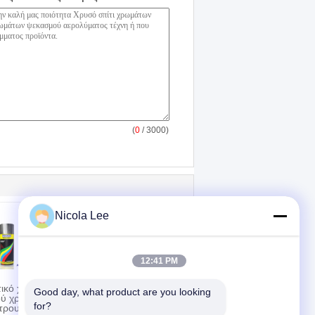
(
0
/ 3000)
Nicola Lee
12:41 PM
ικό χρώμα
Φθορισμού υψηλή
Good day, what product are you looking 
ύ χρωμίου
επίδοση χρωμάτων
for?
τρου
ψεκασμού για τις