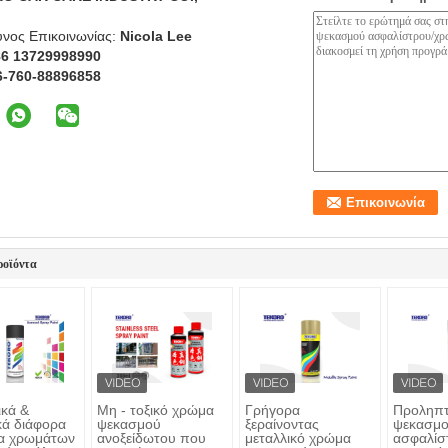
νος Επικοινωνίας:
Nicola Lee
86 13729998990
6-760-88896858
ροϊόντα
κά &
Μη - τοξικό χρώμα
Γρήγορα
Προληπτ
κά διάφορα
ψεκασμού
ξεραίνοντας
ψεκασμο
α χρωμάτων
ανοξείδωτου που
μεταλλικό χρώμα
ασφαλίσ