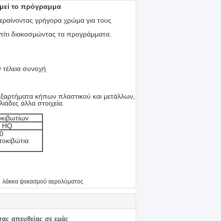
σμεί το πρόγραμμα
εραίνοντας γρήγορα χρώμα για τους
ο σπίτι διακοσμώντας τα προγράμματα.
ν τέλεια συνοχή
, εξαρτήματα κήπων πλαστικού και μετάλλων,
λιάδες άλλα στοιχεία.
οκιβωτίων
" HQ
0
τοκιβώτια
,
λάκκα ψεκασμού αερολύματος
σας απευθείας σε εμάς