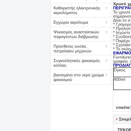
Χρυσό χ
Καθαριστής ηλεκτρονικής
ΠΕΡΙΓΡΑ
Το χρυσό
αερολύματος
σημερινο
Δίνει το 
Εγχώριο αερόλυμα
* Γρήγορα
* Προληπ
Ψεκασμός ανασταλτικών
* Ισχύστ
παραγόντων διάβρωσης
* Συνδέστ
* Παρέχει
* Σχολιάσ
Πρόσθετες ουσίες
* Το σκλη
πετρελαίου μηχανών
ΕΦΑΡΜΟ
Furniture
Συγκολλητικός ψεκασμός
γραφεία, 
κόλλας
ΠΡΟΔΙΑ
Όγκος
βασισμένο στο νερό χρώμα
400ml
ψεκασμού
ετικέτα:
Στοιχε
TEKOR