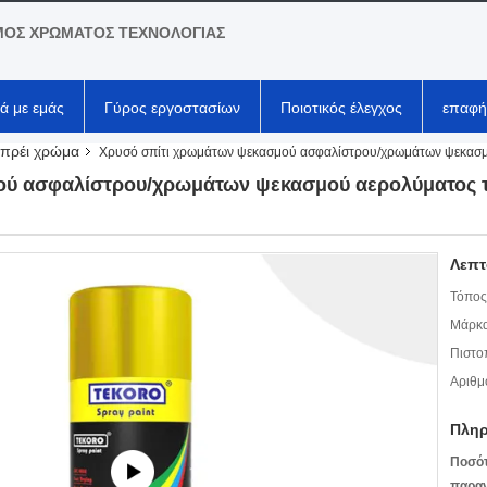
ΟΣ ΧΡΩΜΑΤΟΣ ΤΕΧΝΟΛΟΓΙΑΣ
κά με εμάς
Γύρος εργοστασίων
Ποιοτικός έλεγχος
επαφή
πρέι χρώμα
Χρυσό σπίτι χρωμάτων ψεκασμού ασφαλίστρου/χρωμάτων ψεκασμο
ύ ασφαλίστρου/χρωμάτων ψεκασμού αερολύματος τέ
Λεπτ
Τόπος
Μάρκα
Πιστο
Αριθμ
Πληρ
Ποσό
παραγ