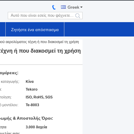
Greek
search
Ζητήστε ένα απόσπασμα
ύ αερολύματος τέχνη ή που διακοσμεί τη χρήση
χνη ή που διακοσμεί τη χρήση
ομέρειες:
 καταγωγής:
Κίνα
:
Tekoro
ποίηση:
ISO, RoHS, SGS
ό μοντέλου:
Te-8003
ωμής & Αποστολής Όροι:
τητα
3.000 δοχεία
γελίας min: