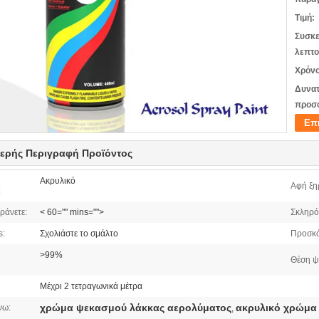
Τιμή:
Συσκε
λεπτο
Χρόνο
Δυνατ
προσ
Επ
ερής Περιγραφή Προϊόντος
Ακρυλικό
Αφή ξη
:
ράνετε:
< 60="" mins="">
Σκληρό
s:
Σχολιάστε το σμάλτο
Προσκό
>99%
Θέση ψ
Μέχρι 2 τετραγωνικά μέτρα
χρώμα ψεκασμού λάκκας αερολύματος
ακρυλικό χρώμα
νω:
,