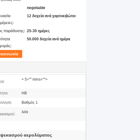
negotiable
υασία
12 δοχεία ανά χαρτοκιβώτιο
μέρειες:
ς παράδοσης:
25-30 ημέρες
ότητα
50.000 δοχεία ανά ημέρα
φοράς:
ικοινωνία
< 5="" mins="">
ρά:
τητα:
HB
λληση:
Βαθμός 1
λεία
εκασμού:
 ψεκασμού αερολύματος