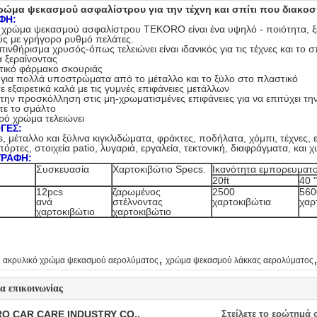
ρώμα ψεκασμού ασφαλίστρου για την τέχνη και σπίτι που διακο
ΦΗ:
 χρώμα ψεκασμού ασφαλίστρου TEKORO είναι ένα υψηλό - ποιότητα, ξ
ύς με γρήγορο ρυθμό πελάτες.
σπινθήρισμα χρυσός-όπως τελειώνει είναι ιδανικός για τις τέχνες και τ
 ξεραίνοντας
τικό φάρμακο σκουριάς
ε για πολλά υποστρώματα από το μέταλλο και το ξύλο στο πλαστικό
ε εξαιρετικά καλά με τις γυμνές επιφάνειες μετάλλων
 την προσκόλληση στις μη-χρωματισμένες επιφάνειες για να επιτύχει τη
τε το σμάλτο
ρό χρώμα τελειώνει
ΓΕΣ:
s, μέταλλο και ξύλινα κιγκλιδώματα, φράκτες, ποδήλατα, χόμπι, τέχνες
πόρτες, στοιχεία patio, λυγαριά, εργαλεία, τεκτονική, διαφράγματα, και χι
ΓΡΑΦΗ:
Συσκευασία
Χαρτοκιβώτιο Specs.
Ικανότητα εμπορευματ
20ft
40 
12pcs
ζαρωμένος
2500
560
ανά
στέλνοντας
χαρτοκιβώτια
χαρ
χαρτοκιβώτιο
χαρτοκιβώτιο
,
ακρυλικό χρώμα ψεκασμού αερολύματος
χρώμα ψεκασμού λάκκας αερολύματος
ία επικοινωνίας
O CAR CARE INDUSTRY CO.,
Στείλετε το ερώτημά 