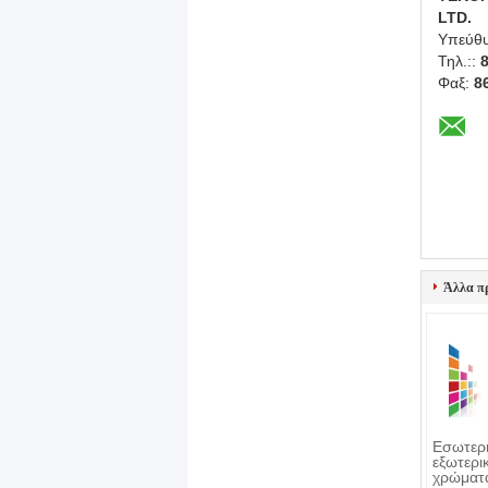
LTD.
Υπεύθυ
Τηλ.::
Φαξ:
8
Άλλα π
Εσωτερι
εξωτερι
χρώματ