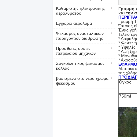
Καθαριστής ηλεκτρονικής
Γραμμή π
και την
αερολύματος
ΠΕΡΙΓΡΑ
Γραμμή T
Εγχώριο αερόλυμα
Όποιος εί
Ένας γρή
Ψεκασμός ανασταλτικών
Τέλειο ερ
παραγόντων διάβρωσης
* Ασφαλή
* Φωτειν
* Υψηλές 
Πρόσθετες ουσίες
* Αφή ξηρ
πετρελαίου μηχανών
* Μοναδι
* Ακροφύσ
Συγκολλητικός ψεκασμός
ΕΦΑΡΜΟ
κόλλας
Μπορέστε
της χλόης
ΠΡΟΔΙΑ
βασισμένο στο νερό χρώμα
Όγκος
ψεκασμού
750ml