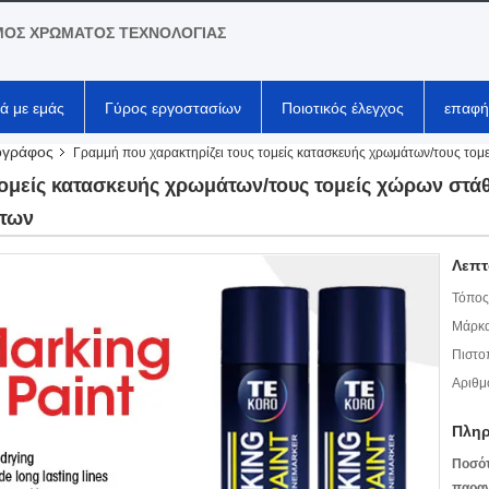
ΟΣ ΧΡΩΜΑΤΟΣ ΤΕΧΝΟΛΟΓΙΑΣ
κά με εμάς
Γύρος εργοστασίων
Ποιοτικός έλεγχος
επαφή
ογράφος
Γραμμή που χαρακτηρίζει τους τομείς κατασκευής χρωμάτων/τους τομε
ομείς κατασκευής χρωμάτων/τους τομείς χώρων στάθ
άτων
Λεπτ
Τόπος
Μάρκα
Πιστο
Αριθμ
Πληρ
Ποσό
παραγ