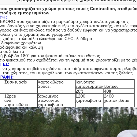
,
ου χαρακτηρίζει το χρώμα για τους τομείς Contruction, σταθμεύο
 αποθήκη εμπορευμάτων
ΦΗ:
EKORO που χαρακτηρίζει το μαρκαδόρο χρωμάτων/υπογράμμισης
ναι ιδανικός για να χαρακτηρίσει έξω τα σχέδια κατασκευής, αστικές εργ
γορος και ένας εύκολος τρόπος να δοθούν έμφαση και να χαρακτηριστο
γαλείο για το χαρακτηρισμό γραμμών!
ς χρήση - τολουόλιο ελεύθερο και CFC ελεύθερο
ή διαφάνεια χρωμάτων
αδιαφάνεια και κάλυψη
ά σε 3 λεπτά
κή βαλβίδα 180° για τον ψεκασμό επάνω στο έδαφος
ιο ψεκασμού που σχεδιάζεται για τη γραμμή που χαρακτηρίζει με το χέρι
ΓΕΣ:
 να χρησιμοποιηθείτε σχεδόν σε οποιαδήποτε επιφάνεια συμπεριλαμβα
, του χώματος, του αμμοχάλικου, των εγκαταστάσεων και της ξυλείας.
ΓΡΑΦΗ:
Συσκευασία
Χαρτοκιβώτιο
Ικανότητα
Specs.
εμπορευματοκιβωτίων
20ft
40ft
12pcs
ζαρωμένος
1200
2400
ανά
στέλνοντας
χαρτοκιβώτια
χαρτοκιβώτια
χαρτοκιβώτιο
χαρτοκιβώτιο