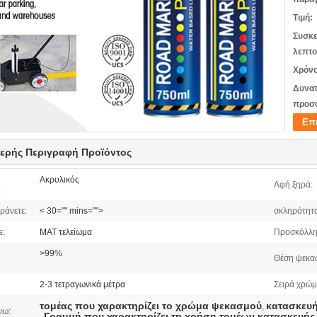
Τιμή:
Συσκε
λεπτο
Χρόνο
Δυνατ
προσ
Επ
ερής Περιγραφή Προϊόντος
Ακρυλικός
Αφή ξηρά:
:
ράνετε:
< 30="" mins="">
σκληρότητα
s:
ΜΑΤ τελείωμα
Προσκόλλη
>99%
Θέση ψεκα
2-3 τετραγωνικά μέτρα
Σειρά χρώμ
τομέας που χαρακτηρίζει το χρώμα ψεκασμού
κατασκευή
,
νω:
Γραμμή που χαρακτηρίζει τη χρήση τομέων κατασκευή