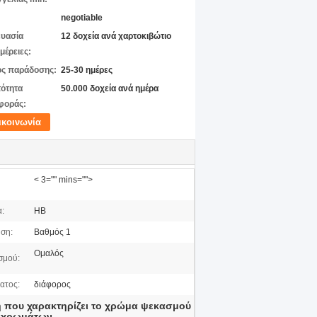
negotiable
υασία
12 δοχεία ανά χαρτοκιβώτιο
μέρειες:
ς παράδοσης:
25-30 ημέρες
ότητα
50.000 δοχεία ανά ημέρα
φοράς:
ικοινωνία
< 3="" mins="">
:
HB
ση:
Βαθμός 1
Ομαλός
σμού:
ατος:
διάφορος
 που χαρακτηρίζει το χρώμα ψεκασμού
ς χρωμάτων