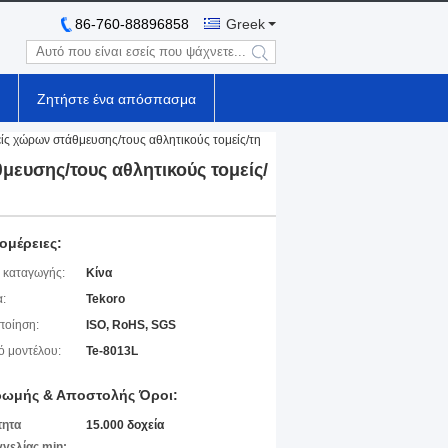
86-760-88896858
Greek
search
Ζητήστε ένα απόσπασμα
ίς χώρων στάθμευσης/τους αθλητικούς τομείς/τη
μευσης/τους αθλητικούς τομείς/
ομέρειες:
 καταγωγής:
Κίνα
:
Tekoro
ποίηση:
ISO, RoHS, SGS
ό μοντέλου:
Te-8013L
ωμής & Αποστολής Όροι:
τητα
15.000 δοχεία
γελίας min: