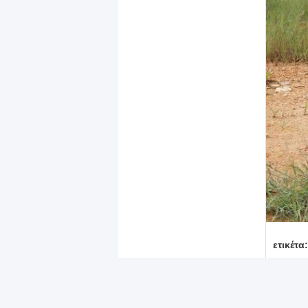
ετικέτα:
χρώμα ψ
Στοιχε