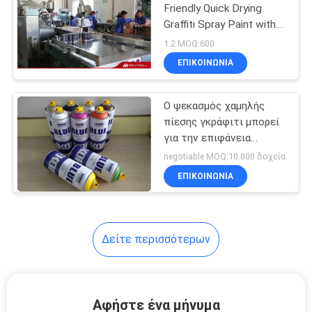
Friendly Quick Drying
Graffiti Spray Paint with
12PCS/CTN Package
1.2 MOQ:600
ΕΠΙΚΟΙΝΩΝΊΑ
Ο ψεκασμός χαμηλής
πίεσης γκράφιτι μπορεί
για την επιφάνεια
καμβά/ξύλου/
negotiable MOQ:10.000 δοχεία
σκυροδέματος/
ΕΠΙΚΟΙΝΩΝΊΑ
μετάλλων/γυαλιού
Δείτε περισσότερων
Αφήστε ένα μήνυμα