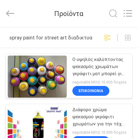
CAR
CARE
INDUSTRY
Προϊόντα
CO.,
LTD..
All
Rights
ΣΠΊΤΙ
Reserved.
spray paint for street art διαδικτυακή κατασκευή
ΠΡΟΪΌΝΤΑ
Ο υψηλός καλύπτοντας
ψεκασμός χρωμάτων
ΣΧΕΤΙΚΆ
γκράφιτι ματ μπορεί για
ΜΕ
την τέχνη οδών και τον
negotiable MOQ:10.000 δοχεία
καλλιτέχνη γκράφιτι
ΕΜΆΣ
ΕΠΙΚΟΙΝΩΝΊΑ
Διάφορο χρώμα
ΕΠΙΣΚΕΨΉ
ψεκασμού γκράφιτι
ΕΡΓΟΣΤΑΣΊΟΥ
χρωμάτων για την τέχνη
οδών και τις
negotiable MOQ:10.000 δοχεία