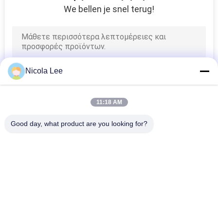
We bellen je snel terug!
Nicola Lee
11:18 AM
Good day, what product are you looking for?
Λαϊκή κατηγορία
Όλα
Αερολύματα Σπρέι 
Σήμανση 
Χρώμα
Αερογράφος
Χρώμα Ψεκασμού 
Αυτοκίνητος 
Γκράφιτι
Καθαριστής 