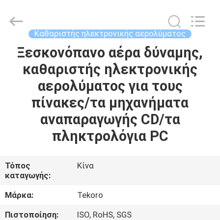
CAR
CARE
INDUSTRY
CO.,
LTD..
Καθαριστής ηλεκτρονικής αερολύματος
All
Rights
Ξεσκονόπανο αέρα δύναμης,
ΣΠΊΤΙ
Reserved.
καθαριστής ηλεκτρονικής
ΠΡΟΪΌΝΤΑ
αερολύματος για τους
πίνακες/τα μηχανήματα
ΣΧΕΤΙΚΆ
αναπαραγωγής CD/τα
ΜΕ
πληκτρολόγια PC
ΕΜΆΣ
Τόπος
Κίνα
καταγωγής:
ΕΠΙΣΚΕΨΉ
ΕΡΓΟΣΤΑΣΊΟΥ
Μάρκα:
Tekoro
Πιστοποίηση:
ISO, RoHS, SGS