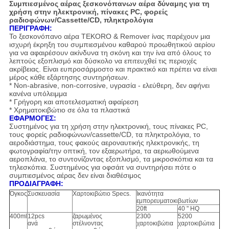
Συμπιεσμένος αέρας ξεσκονόπανων αέρα δύναμης για τη
χρήση στην ηλεκτρονική, πίνακες PC, φορείς
ραδιοφώνων/Cassette/CD, πληκτρολόγια
ΠΕΡΙΓΡΑΦΗ:
Το ξεσκονόπανο αέρα TEKORO & Remover ίνας παρέχουν μια
ισχυρή έκρηξη του συμπιεσμένου καθαρού προωθητικού αερίου
για να αφαιρέσουν ακίνδυνα τη σκόνη και την ίνα από όλους το
λεπτούς εξοπλισμό και δύσκολο να επιτευχθεί τις περιοχές
ακρίβειας. Είναι ευπροσάρμοστο και πρακτικό και πρέπει να είναι
μέρος κάθε εξάρτησης συντηρήσεων.
* Non-abrasive, non-corrosive, υγρασία - ελεύθερη, δεν αφήνει
κανένα υπόλειμμα
* Γρήγορη και αποτελεσματική αφαίρεση
* Χρηματοκιβώτιο σε όλα τα πλαστικά
ΕΦΑΡΜΟΓΕΣ:
Συστημένος για τη χρήση στην ηλεκτρονική, τους πίνακες PC,
τους φορείς ραδιοφώνων/cassette/CD, τα πληκτρολόγια, το
αεροδιάστημα, τους φακούς αεροναυτικής ηλεκτρονικής, τη
φωτογραφία/την οπτική, τον εξαερωτήρα, τα αεριωθούμενα
αεροπλάνα, το συντονίζοντας εξοπλισμό, τα μικροσκόπια και τα
τηλεσκόπια. Συστημένος για οφσάιτ να συντηρήσει πότε ο
συμπιεσμένος αέρας δεν είναι διαθέσιμος
ΠΡΟΔΙΑΓΡΑΦΗ:
Όγκος
Συσκευασία
Χαρτοκιβώτιο Specs.
Ικανότητα
εμπορευματοκιβωτίων
20ft
40 " HQ
400ml
12pcs
ζαρωμένος
2300
5200
ανά
στέλνοντας
χαρτοκιβώτια
χαρτοκιβώτια