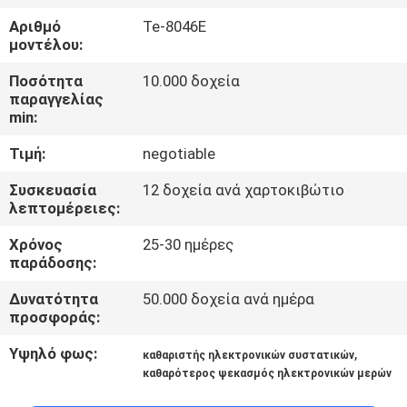
ΈΛΕΓΧΟΣ
Αριθμό
Te-8046E
ΠΟΙΌΤΗΤΑΣ
μοντέλου:
Ποσότητα
10.000 δοχεία
ΕΠΙΚΟΙΝΩΝΉΣΤΕ
παραγγελίας
min:
ΜΑΖΊ
Τιμή:
negotiable
ΜΑΣ
Συσκευασία
12 δοχεία ανά χαρτοκιβώτιο
λεπτομέρειες:
ΕΙΔΉΣΕΙΣ
Χρόνος
25-30 ημέρες
παράδοσης:
ΖΗΤΉΣΤΕ
Δυνατότητα
50.000 δοχεία ανά ημέρα
ΠΡΟΣΦΟΡΆ
προσφοράς:
Υψηλό φως:
,
καθαριστής ηλεκτρονικών συστατικών
SITEMAP
καθαρότερος ψεκασμός ηλεκτρονικών μερών