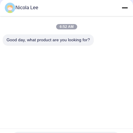
σκόνη και την ίνα
Nicola Lee
152a Remover ξεσκονόπανων & ίνας για το λεπτό εξοπλισμό
και δύσκολο να επιτευχθεί τις περιοχές ακρίβειας
6:52 AM
Γρήγορα ξεραίνοντας ψεκασμός επαφών για την αφαίρεση
γεια - ηλεκτρονικό/αυτοματοποιημένο όχημα τεχνολογίας
Good day, what product are you looking for?
Λαϊκή κατηγορία
Όλα
Αερολύματα Σπρέι 
Σήμανση 
Χρώμα
Αερογράφος
Χρώμα Ψεκασμού 
Αυτοκίνητος 
Γκράφιτι
Καθαριστής 
Ψεκασμού
Ψεκασμός 
Λιπαντικό Λιπών 
Προσοχής 
Ψεκασμού
Αυτοκινήτων
Καθαριστής 
Εγχώριο Αερόλυμα
Ηλεκτρονικής 